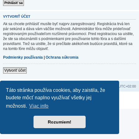
VYTVORIŤ ÚČET
Ak sa chcete prihlásiť musíte byť najprv zaregsitrovaný. Registrácia trvá len
pár sekúnd a dáva vám väčšie možnosti. Administrátor fóra môže prideľovať
registrovaným používateľom rozšírené právomoci. Pred registraciou sa uistite,
že ste sa oboznámili s podmienkami pre používanie tohto fóra a s dalšími
pravidlami. Tiež sa uistite, že si prečítate akékoľvek budúce pravidlá, ktoré sa
na tomto fóre môžu objaviť.
Podmienky používania
|
Ochrana súkromia
Vytvoriť účet
Domov
Obsah portálu
Všetky časy sú v
UTC+02:00
Táto stránka používa cookies, aby zaistila, že
budete môcť naplno využívať všetky jej
Založené na
phpBB
® Forum Software © phpBB Limited
Súkromie
|
Podmienky
možnosti.
Viac info
Rozumiem!