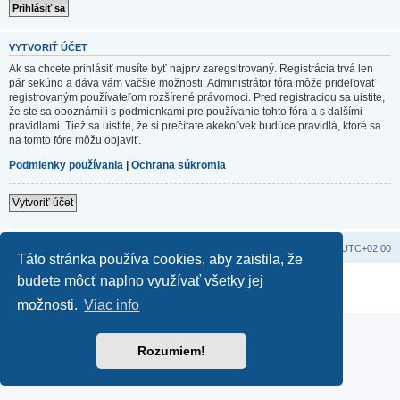
VYTVORIŤ ÚČET
Ak sa chcete prihlásiť musíte byť najprv zaregsitrovaný. Registrácia trvá len
pár sekúnd a dáva vám väčšie možnosti. Administrátor fóra môže prideľovať
registrovaným používateľom rozšírené právomoci. Pred registraciou sa uistite,
že ste sa oboznámili s podmienkami pre používanie tohto fóra a s dalšími
pravidlami. Tiež sa uistite, že si prečítate akékoľvek budúce pravidlá, ktoré sa
na tomto fóre môžu objaviť.
Podmienky používania
|
Ochrana súkromia
Vytvoriť účet
Domov
Obsah portálu
Všetky časy sú v
UTC+02:00
Táto stránka používa cookies, aby zaistila, že
budete môcť naplno využívať všetky jej
Založené na
phpBB
® Forum Software © phpBB Limited
Súkromie
|
Podmienky
možnosti.
Viac info
Rozumiem!