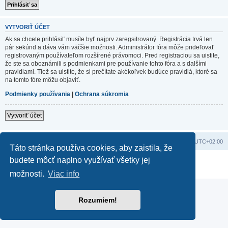
VYTVORIŤ ÚČET
Ak sa chcete prihlásiť musíte byť najprv zaregsitrovaný. Registrácia trvá len
pár sekúnd a dáva vám väčšie možnosti. Administrátor fóra môže prideľovať
registrovaným používateľom rozšírené právomoci. Pred registraciou sa uistite,
že ste sa oboznámili s podmienkami pre používanie tohto fóra a s dalšími
pravidlami. Tiež sa uistite, že si prečítate akékoľvek budúce pravidlá, ktoré sa
na tomto fóre môžu objaviť.
Podmienky používania
|
Ochrana súkromia
Vytvoriť účet
Domov
Obsah portálu
Všetky časy sú v
UTC+02:00
Táto stránka používa cookies, aby zaistila, že
budete môcť naplno využívať všetky jej
Založené na
phpBB
® Forum Software © phpBB Limited
Súkromie
|
Podmienky
možnosti.
Viac info
Rozumiem!