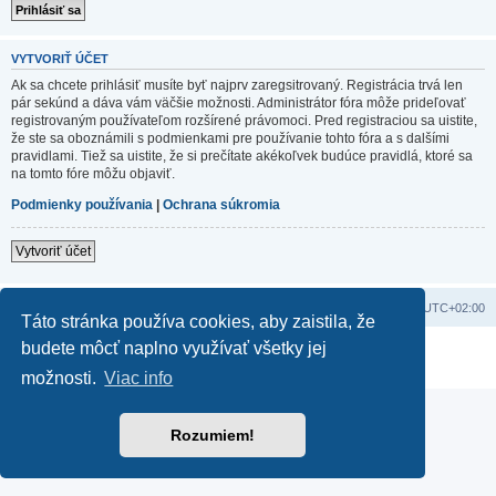
VYTVORIŤ ÚČET
Ak sa chcete prihlásiť musíte byť najprv zaregsitrovaný. Registrácia trvá len
pár sekúnd a dáva vám väčšie možnosti. Administrátor fóra môže prideľovať
registrovaným používateľom rozšírené právomoci. Pred registraciou sa uistite,
že ste sa oboznámili s podmienkami pre používanie tohto fóra a s dalšími
pravidlami. Tiež sa uistite, že si prečítate akékoľvek budúce pravidlá, ktoré sa
na tomto fóre môžu objaviť.
Podmienky používania
|
Ochrana súkromia
Vytvoriť účet
Domov
Obsah portálu
Všetky časy sú v
UTC+02:00
Táto stránka používa cookies, aby zaistila, že
budete môcť naplno využívať všetky jej
Založené na
phpBB
® Forum Software © phpBB Limited
Súkromie
|
Podmienky
možnosti.
Viac info
Rozumiem!