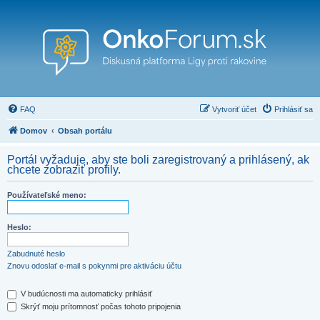
FAQ
Vytvoriť účet
Prihlásiť sa
Domov
Obsah portálu
Portál vyžaduje, aby ste boli zaregistrovaný a prihlásený, ak
chcete zobraziť profily.
Používateľské meno:
Heslo:
Zabudnuté heslo
Znovu odoslať e-mail s pokynmi pre aktiváciu účtu
V budúcnosti ma automaticky prihlásiť
Skrýť moju prítomnosť počas tohoto pripojenia