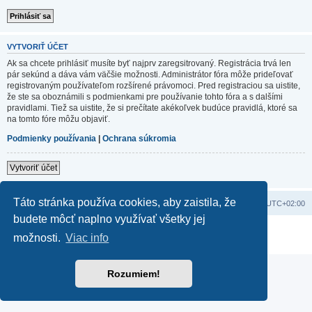
VYTVORIŤ ÚČET
Ak sa chcete prihlásiť musíte byť najprv zaregsitrovaný. Registrácia trvá len
pár sekúnd a dáva vám väčšie možnosti. Administrátor fóra môže prideľovať
registrovaným používateľom rozšírené právomoci. Pred registraciou sa uistite,
že ste sa oboznámili s podmienkami pre používanie tohto fóra a s dalšími
pravidlami. Tiež sa uistite, že si prečítate akékoľvek budúce pravidlá, ktoré sa
na tomto fóre môžu objaviť.
Podmienky používania
|
Ochrana súkromia
Vytvoriť účet
Táto stránka používa cookies, aby zaistila, že
Domov
Obsah portálu
Všetky časy sú v
UTC+02:00
budete môcť naplno využívať všetky jej
Založené na
phpBB
® Forum Software © phpBB Limited
možnosti.
Viac info
Súkromie
|
Podmienky
Rozumiem!