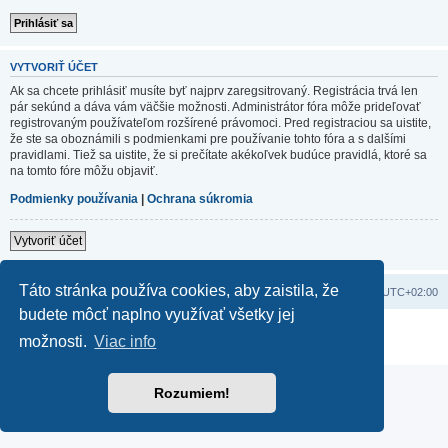
VYTVORIŤ ÚČET
Ak sa chcete prihlásiť musíte byť najprv zaregsitrovaný. Registrácia trvá len
pár sekúnd a dáva vám väčšie možnosti. Administrátor fóra môže prideľovať
registrovaným používateľom rozšírené právomoci. Pred registraciou sa uistite,
že ste sa oboznámili s podmienkami pre používanie tohto fóra a s dalšími
pravidlami. Tiež sa uistite, že si prečítate akékoľvek budúce pravidlá, ktoré sa
na tomto fóre môžu objaviť.
Podmienky používania
|
Ochrana súkromia
Vytvoriť účet
Táto stránka používa cookies, aby zaistila, že
Domov
Obsah portálu
Všetky časy sú v
UTC+02:00
budete môcť naplno využívať všetky jej
Založené na
phpBB
® Forum Software © phpBB Limited
možnosti.
Viac info
Súkromie
|
Podmienky
Rozumiem!