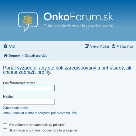
FAQ
Vytvoriť účet
Prihlásiť sa
Domov
Obsah portálu
Portál vyžaduje, aby ste boli zaregistrovaný a prihlásený, ak
chcete zobraziť profily.
Používateľské meno:
Heslo:
Zabudnuté heslo
Znovu odoslať e-mail s pokynmi pre aktiváciu účtu
V budúcnosti ma automaticky prihlásiť
Skrýť moju prítomnosť počas tohoto pripojenia