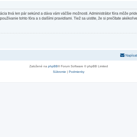
trácia trvá len pár sekúnd a dáva vám väčšie možnosti. Administrátor fóra môže pr
používanie tohto fóra a s dalšími pravidlami. Tiež sa uistite, že si prečítate akékoľ
Napísať
Založené na
phpBB
® Forum Software © phpBB Limited
Súkromie
|
Podmienky