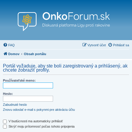
FAQ
Vytvoriť účet
Prihlásiť sa
Domov
Obsah portálu
Portál vyžaduje, aby ste boli zaregistrovaný a prihlásený, ak
chcete zobraziť profily.
Používateľské meno:
Heslo:
Zabudnuté heslo
Znovu odoslať e-mail s pokynmi pre aktiváciu účtu
V budúcnosti ma automaticky prihlásiť
Skrýť moju prítomnosť počas tohoto pripojenia