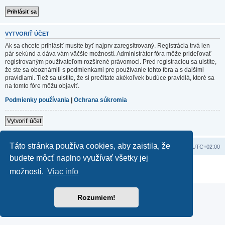
VYTVORIŤ ÚČET
Ak sa chcete prihlásiť musíte byť najprv zaregsitrovaný. Registrácia trvá len
pár sekúnd a dáva vám väčšie možnosti. Administrátor fóra môže prideľovať
registrovaným používateľom rozšírené právomoci. Pred registraciou sa uistite,
že ste sa oboznámili s podmienkami pre používanie tohto fóra a s dalšími
pravidlami. Tiež sa uistite, že si prečítate akékoľvek budúce pravidlá, ktoré sa
na tomto fóre môžu objaviť.
Podmienky používania
|
Ochrana súkromia
Vytvoriť účet
Táto stránka používa cookies, aby zaistila, že
Domov
Obsah portálu
Všetky časy sú v
UTC+02:00
budete môcť naplno využívať všetky jej
Založené na
phpBB
® Forum Software © phpBB Limited
možnosti.
Viac info
Súkromie
|
Podmienky
Rozumiem!