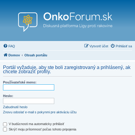
FAQ
Vytvoriť účet
Prihlásiť sa
Domov
Obsah portálu
Portál vyžaduje, aby ste boli zaregistrovaný a prihlásený, ak
chcete zobraziť profily.
Používateľské meno:
Heslo:
Zabudnuté heslo
Znovu odoslať e-mail s pokynmi pre aktiváciu účtu
V budúcnosti ma automaticky prihlásiť
Skrýť moju prítomnosť počas tohoto pripojenia