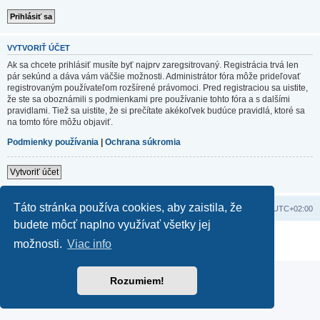
VYTVORIŤ ÚČET
Ak sa chcete prihlásiť musíte byť najprv zaregsitrovaný. Registrácia trvá len
pár sekúnd a dáva vám väčšie možnosti. Administrátor fóra môže prideľovať
registrovaným používateľom rozšírené právomoci. Pred registraciou sa uistite,
že ste sa oboznámili s podmienkami pre používanie tohto fóra a s dalšími
pravidlami. Tiež sa uistite, že si prečítate akékoľvek budúce pravidlá, ktoré sa
na tomto fóre môžu objaviť.
Podmienky používania
|
Ochrana súkromia
Vytvoriť účet
Táto stránka používa cookies, aby zaistila, že
Domov
Obsah portálu
Všetky časy sú v
UTC+02:00
budete môcť naplno využívať všetky jej
Založené na
phpBB
® Forum Software © phpBB Limited
možnosti.
Viac info
Súkromie
|
Podmienky
Rozumiem!