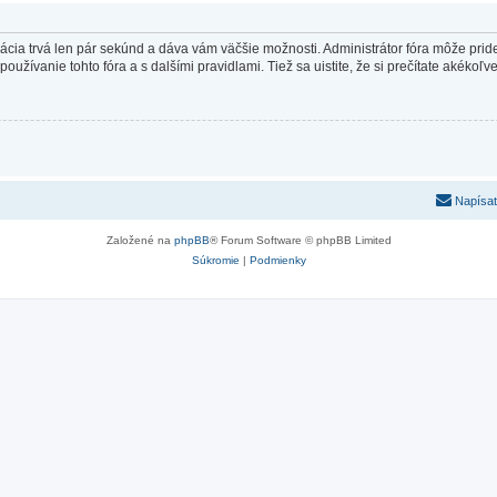
trácia trvá len pár sekúnd a dáva vám väčšie možnosti. Administrátor fóra môže pr
používanie tohto fóra a s dalšími pravidlami. Tiež sa uistite, že si prečítate akékoľ
Napísať
Založené na
phpBB
® Forum Software © phpBB Limited
Súkromie
|
Podmienky