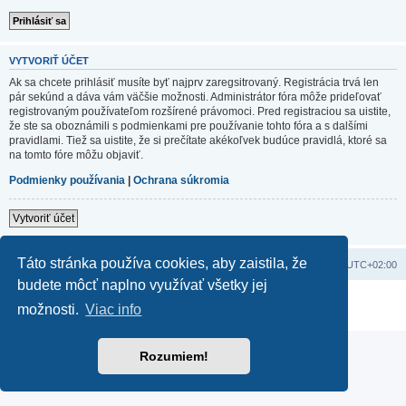
VYTVORIŤ ÚČET
Ak sa chcete prihlásiť musíte byť najprv zaregsitrovaný. Registrácia trvá len
pár sekúnd a dáva vám väčšie možnosti. Administrátor fóra môže prideľovať
registrovaným používateľom rozšírené právomoci. Pred registraciou sa uistite,
že ste sa oboznámili s podmienkami pre používanie tohto fóra a s dalšími
pravidlami. Tiež sa uistite, že si prečítate akékoľvek budúce pravidlá, ktoré sa
na tomto fóre môžu objaviť.
Podmienky používania
|
Ochrana súkromia
Vytvoriť účet
Táto stránka používa cookies, aby zaistila, že
Domov
Obsah portálu
Všetky časy sú v
UTC+02:00
budete môcť naplno využívať všetky jej
Založené na
phpBB
® Forum Software © phpBB Limited
možnosti.
Viac info
Súkromie
|
Podmienky
Rozumiem!