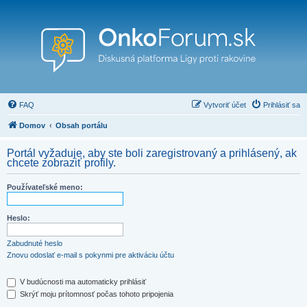
FAQ
Vytvoriť účet
Prihlásiť sa
Domov
Obsah portálu
Portál vyžaduje, aby ste boli zaregistrovaný a prihlásený, ak
chcete zobraziť profily.
Používateľské meno:
Heslo:
Zabudnuté heslo
Znovu odoslať e-mail s pokynmi pre aktiváciu účtu
V budúcnosti ma automaticky prihlásiť
Skrýť moju prítomnosť počas tohoto pripojenia