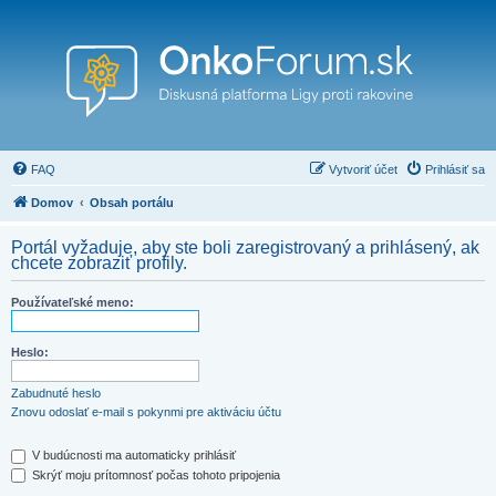
FAQ
Vytvoriť účet
Prihlásiť sa
Domov
Obsah portálu
Portál vyžaduje, aby ste boli zaregistrovaný a prihlásený, ak
chcete zobraziť profily.
Používateľské meno:
Heslo:
Zabudnuté heslo
Znovu odoslať e-mail s pokynmi pre aktiváciu účtu
V budúcnosti ma automaticky prihlásiť
Skrýť moju prítomnosť počas tohoto pripojenia