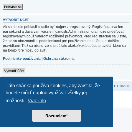
VYTVORIŤ ÚČET
Ak sa chcete prihlásiť musíte byť najprv zaregsitrovaný. Registrácia trvá len
pár sekúnd a dáva vám väčšie možnosti. Administrátor fóra môže prideľovať
registrovaným používateľom rozšírené právomoci. Pred registraciou sa uistite,
že ste sa oboznámili s podmienkami pre používanie tohto fóra a s dalšími
pravidlami. Tiež sa uistite, že si prečítate akékoľvek budúce pravidlá, ktoré sa
na tomto fóre môžu objaviť.
Podmienky používania
|
Ochrana súkromia
Vytvoriť účet
Táto stránka používa cookies, aby zaistila, že
Domov
Obsah portálu
Všetky časy sú v
UTC+02:00
budete môcť naplno využívať všetky jej
Založené na
phpBB
® Forum Software © phpBB Limited
možnosti.
Viac info
Súkromie
|
Podmienky
Rozumiem!