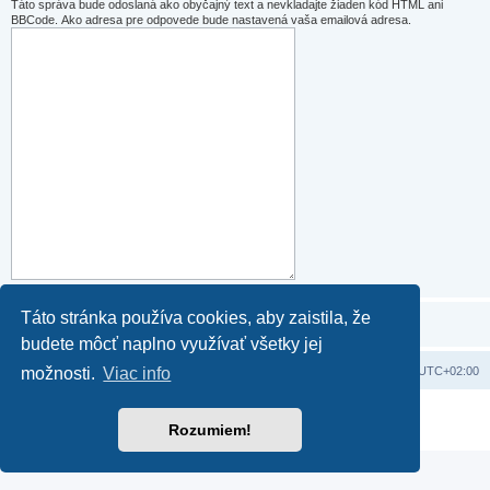
Táto správa bude odoslaná ako obyčajný text a nevkladajte žiaden kód HTML ani
BBCode. Ako adresa pre odpovede bude nastavená vaša emailová adresa.
Táto stránka používa cookies, aby zaistila, že
budete môcť naplno využívať všetky jej
Domov
Obsah portálu
Všetky časy sú v
UTC+02:00
možnosti.
Viac info
Založené na
phpBB
® Forum Software © phpBB Limited
Rozumiem!
Súkromie
|
Podmienky