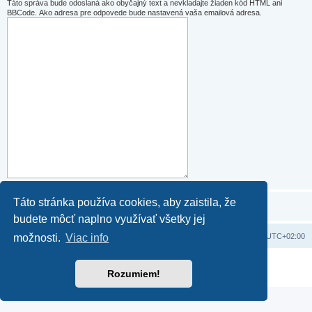
Táto správa bude odoslaná ako obyčajný text a nevkladajte žiaden kód HTML ani
BBCode. Ako adresa pre odpovede bude nastavená vaša emailová adresa.
Táto stránka používa cookies, aby zaistila, že
budete môcť naplno využívať všetky jej
Domov
Obsah portálu
Všetky časy sú v
UTC+02:00
možnosti.
Viac info
Založené na
phpBB
® Forum Software © phpBB Limited
Rozumiem!
Súkromie
|
Podmienky