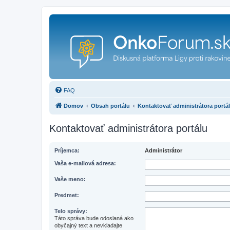
FAQ
Domov
Obsah portálu
Kontaktovať administrátora portá
Kontaktovať administrátora portálu
Príjemca:
Administrátor
Vaša e-mailová adresa:
Vaše meno:
Predmet:
Telo správy:
Táto správa bude odoslaná ako
obyčajný text a nevkladajte