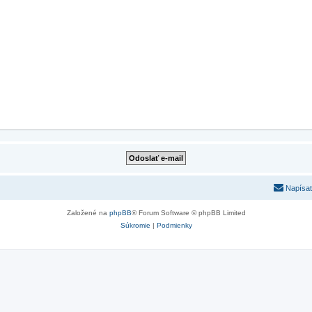
Napísať
Založené na
phpBB
® Forum Software © phpBB Limited
Súkromie
|
Podmienky