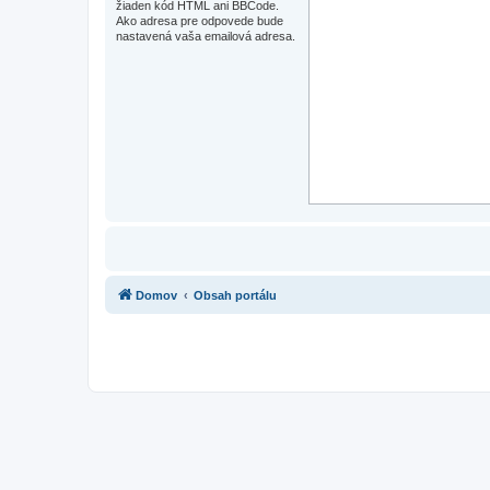
žiaden kód HTML ani BBCode.
Ako adresa pre odpovede bude
nastavená vaša emailová adresa.
Domov
Obsah portálu