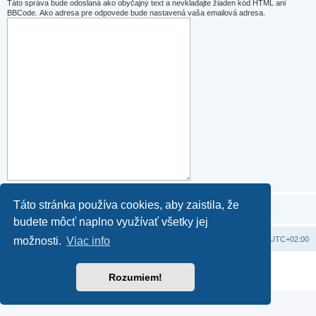
Táto správa bude odoslaná ako obyčajný text a nevkladajte žiaden kód HTML ani
BBCode. Ako adresa pre odpovede bude nastavená vaša emailová adresa.
Táto stránka používa cookies, aby zaistila, že
budete môcť naplno využívať všetky jej
Domov
Obsah portálu
Všetky časy sú v
UTC+02:00
možnosti.
Viac info
Založené na
phpBB
® Forum Software © phpBB Limited
Rozumiem!
Súkromie
|
Podmienky