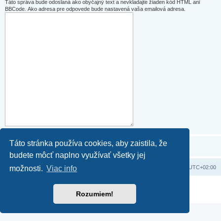
Táto správa bude odoslaná ako obyčajný text a nevkladajte žiaden kód HTML ani
BBCode. Ako adresa pre odpovede bude nastavená vaša emailová adresa.
Táto stránka používa cookies, aby zaistila, že
budete môcť naplno využívať všetky jej
Domov
Obsah portálu
Všetky časy sú v
UTC+02:00
možnosti.
Viac info
Založené na
phpBB
® Forum Software © phpBB Limited
Rozumiem!
Súkromie
|
Podmienky