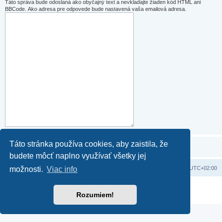
Táto správa bude odoslaná ako obyčajný text a nevkladajte žiaden kód HTML ani
BBCode. Ako adresa pre odpovede bude nastavená vaša emailová adresa.
Táto stránka používa cookies, aby zaistila, že
budete môcť naplno využívať všetky jej
Domov
Obsah portálu
Všetky časy sú v
UTC+02:00
možnosti.
Viac info
Založené na
phpBB
® Forum Software © phpBB Limited
Rozumiem!
Súkromie
|
Podmienky