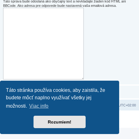
Táto správa bude odoslaná ako obyčajný text a nevkladajte žiaden kód HTML ani
BBCode. Ako adresa pre odpovede bude nastavená vaša emailová adresa.
Táto stránka používa cookies, aby zaistila, že
budete môcť naplno využívať všetky jej
Domov
Obsah portálu
Všetky časy sú v
UTC+02:00
možnosti.
Viac info
Založené na
phpBB
® Forum Software © phpBB Limited
Rozumiem!
Súkromie
|
Podmienky