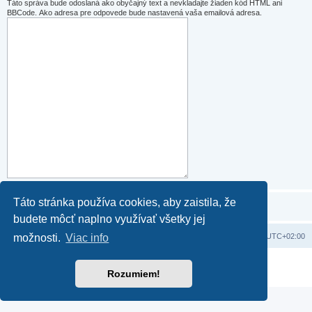
Táto správa bude odoslaná ako obyčajný text a nevkladajte žiaden kód HTML ani
BBCode. Ako adresa pre odpovede bude nastavená vaša emailová adresa.
Táto stránka používa cookies, aby zaistila, že
budete môcť naplno využívať všetky jej
Domov
Obsah portálu
Všetky časy sú v
UTC+02:00
možnosti.
Viac info
Založené na
phpBB
® Forum Software © phpBB Limited
Rozumiem!
Súkromie
|
Podmienky