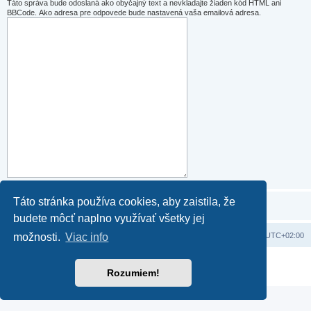
Táto správa bude odoslaná ako obyčajný text a nevkladajte žiaden kód HTML ani
BBCode. Ako adresa pre odpovede bude nastavená vaša emailová adresa.
Táto stránka používa cookies, aby zaistila, že
budete môcť naplno využívať všetky jej
Domov
Obsah portálu
Všetky časy sú v
UTC+02:00
možnosti.
Viac info
Založené na
phpBB
® Forum Software © phpBB Limited
Rozumiem!
Súkromie
|
Podmienky