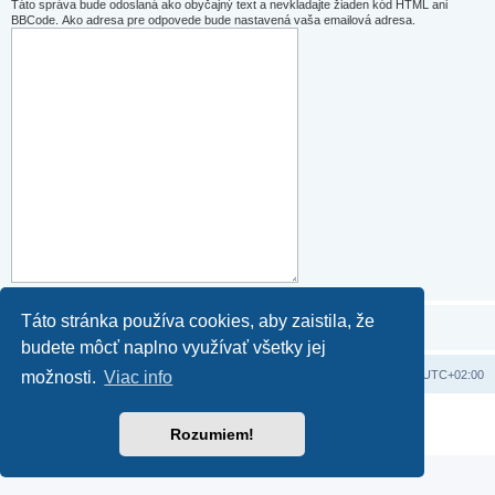
Táto správa bude odoslaná ako obyčajný text a nevkladajte žiaden kód HTML ani
BBCode. Ako adresa pre odpovede bude nastavená vaša emailová adresa.
Táto stránka používa cookies, aby zaistila, že
budete môcť naplno využívať všetky jej
Domov
Obsah portálu
Všetky časy sú v
UTC+02:00
možnosti.
Viac info
Založené na
phpBB
® Forum Software © phpBB Limited
Rozumiem!
Súkromie
|
Podmienky