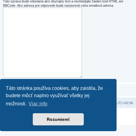
Táto správa bude odoslaná ako obyčajný text a nevkladajte žiaden kód HTML ani
BBCode. Ako adresa pre odpovede bude nastavená vaša emailová adresa.
Táto stránka používa cookies, aby zaistila, že
budete môcť naplno využívať všetky jej
Domov
Obsah portálu
Všetky časy sú v
UTC+02:00
možnosti.
Viac info
Založené na
phpBB
® Forum Software © phpBB Limited
Rozumiem!
Súkromie
|
Podmienky