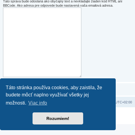
Táto správa bude odoslaná ako obyčajný text a nevkladajte žiaden kód HTML ani
BBCode. Ako adresa pre odpovede bude nastavená vaša emailová adresa.
Táto stránka používa cookies, aby zaistila, že
budete môcť naplno využívať všetky jej
Domov
Obsah portálu
Všetky časy sú v
UTC+02:00
možnosti.
Viac info
Založené na
phpBB
® Forum Software © phpBB Limited
Rozumiem!
Súkromie
|
Podmienky