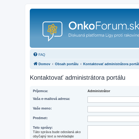
FAQ
Domov
Obsah portálu
Kontaktovať administrátora portá
Kontaktovať administrátora portálu
Príjemca:
Administrátor
Vaša e-mailová adresa:
Vaše meno:
Predmet:
Telo správy:
Táto správa bude odoslaná ako
obyčajný text a nevkladajte