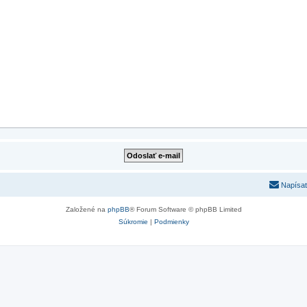
Napísať
Založené na
phpBB
® Forum Software © phpBB Limited
Súkromie
|
Podmienky