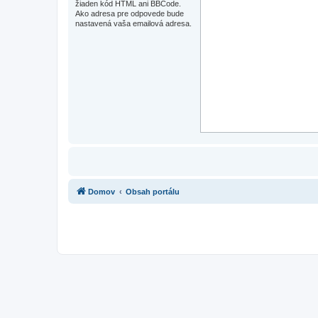
žiaden kód HTML ani BBCode.
Ako adresa pre odpovede bude
nastavená vaša emailová adresa.
Domov
Obsah portálu