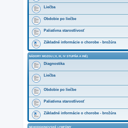
Liečba
Obdobie po liečbe
Paliatívna starostlivosť
Základné informácie o chorobe - brožúra
NÁDORY MOZGU ( II, III, IV STUPŇA A INÉ)
Diagnostika
Liečba
Obdobie po liečbe
Paliativna starostlivosť
Základné informácie o chorobe - brožúra
NEHODGKINOVSKÉ LYMFÓMY