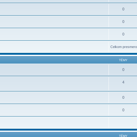
0
0
0
Celkom presmero
TÉMY
0
4
0
0
TÉMY