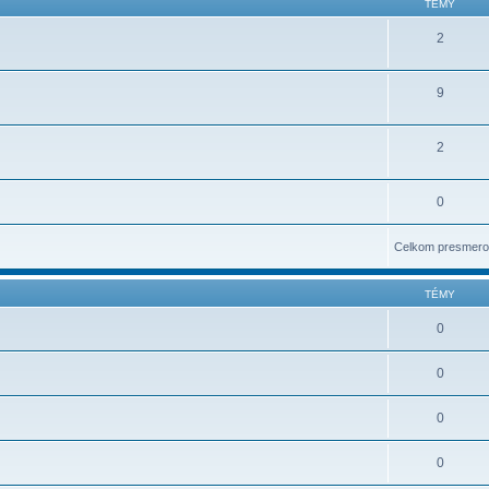
TÉMY
2
9
2
0
Celkom presmero
TÉMY
0
0
0
0