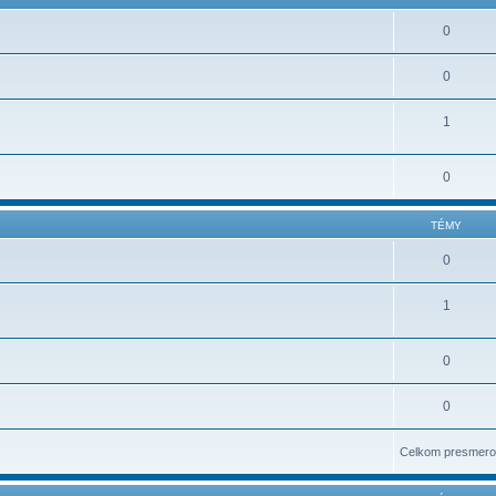
0
0
1
0
TÉMY
0
1
0
0
Celkom presmero