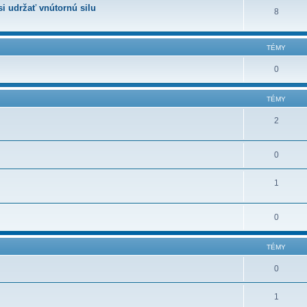
i udržať vnútornú silu
8
TÉMY
0
TÉMY
2
0
1
0
TÉMY
0
1