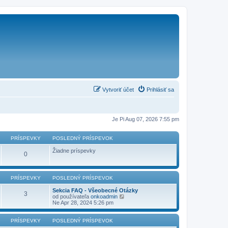
Vytvoriť účet
Prihlásiť sa
Je Pi Aug 07, 2026 7:55 pm
PRÍSPEVKY
POSLEDNÝ PRÍSPEVOK
Žiadne príspevky
0
PRÍSPEVKY
POSLEDNÝ PRÍSPEVOK
Sekcia FAQ - Všeobecné Otázky
3
Z
od používateľa
onkoadmin
o
Ne Apr 28, 2024 5:26 pm
b
r
a
PRÍSPEVKY
POSLEDNÝ PRÍSPEVOK
z