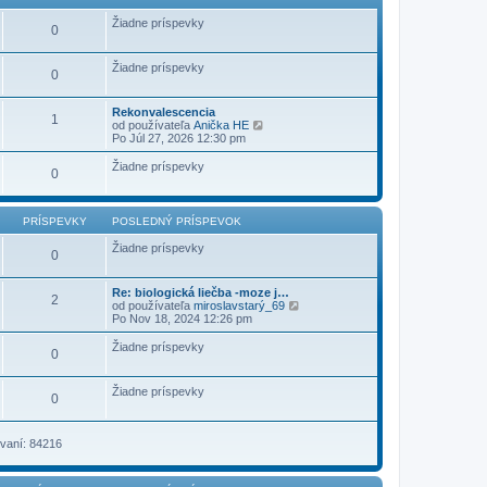
ý
p
Žiadne príspevky
0
r
í
s
Žiadne príspevky
p
0
e
v
o
Rekonvalescencia
1
k
Z
od používateľa
Anička HE
o
Po Júl 27, 2026 12:30 pm
b
r
Žiadne príspevky
0
a
z
i
ť
PRÍSPEVKY
POSLEDNÝ PRÍSPEVOK
p
o
Žiadne príspevky
0
s
l
e
Re: biologická liečba -moze j…
d
2
Z
od používateľa
miroslavstarý_69
n
o
Po Nov 18, 2024 12:26 pm
ý
b
p
r
r
Žiadne príspevky
0
a
í
z
s
i
p
Žiadne príspevky
ť
0
e
p
v
o
o
s
k
vaní: 84216
l
e
d
n