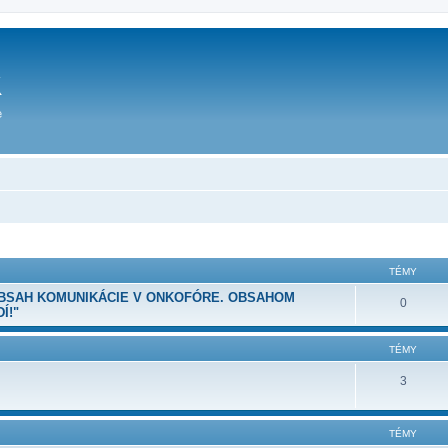
TÉMY
OBSAH KOMUNIKÁCIE V ONKOFÓRE. OBSAHOM
0
Í!"
TÉMY
3
TÉMY