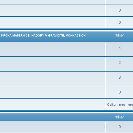
0
0
 KRČKA MATERNICE, NÁDORY V GRAVIDITE, VONKAJŠÍCH
TÉMY
4
2
3
0
Celkom presmero
TÉMY
0