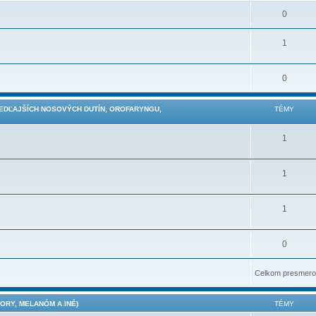
0
1
0
VEDĽAJŠÍCH NOSOVÝCH DUTÍN, OROFARYNGU,
TÉMY
1
1
1
0
Celkom presmero
RY, MELANÓM A INÉ)
TÉMY