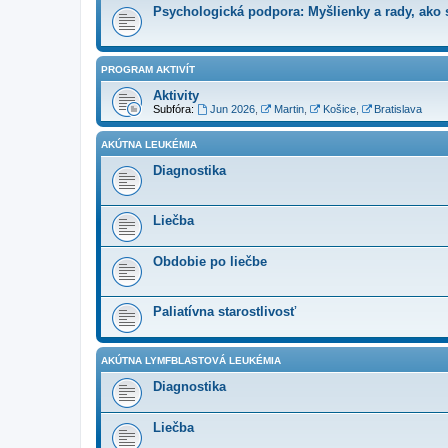
Psychologická podpora: Myšlienky a rady, ako s
PROGRAM AKTIVÍT
Aktivity
Subfóra:
Jun 2026
,
Martin
,
Košice
,
Bratislava
AKÚTNA LEUKÉMIA
Diagnostika
Liečba
Obdobie po liečbe
Paliatívna starostlivosť
AKÚTNA LYMFBLASTOVÁ LEUKÉMIA
Diagnostika
Liečba