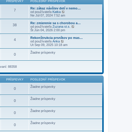
PRÍSPEVKY
POSLEDNÝ PRÍSPEVOK
ý
p
Re: zákaz návštev detí v nemo…
7
r
Z
od používateľa
Katka
í
o
Ne Júl 07, 2024 7:52 am
s
b
p
r
Re: zmierenie sa s chorobou a…
38
e
a
Z
od používateľa
Zuzana st.s.
v
z
o
Št Jún 04, 2026 2:00 pm
o
i
b
k
ť
r
Rekonštrukcia prsníkov po mas…
4
p
a
Z
od používateľa
Anka
o
z
o
Ut Sep 09, 2025 10:18 am
s
i
b
l
ť
r
Žiadne príspevky
e
0
p
a
d
o
z
n
s
i
ý
l
ť
vaní: 88358
p
e
p
r
d
o
í
n
s
s
ý
PRÍSPEVKY
POSLEDNÝ PRÍSPEVOK
l
p
p
e
e
r
Žiadne príspevky
d
0
v
í
n
o
s
ý
k
p
p
Žiadne príspevky
0
e
r
v
í
o
s
Žiadne príspevky
k
p
0
e
v
o
Žiadne príspevky
0
k