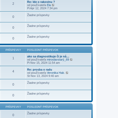
e
r
Re: Ide o rakovinu ?
d
2
v
Z
í
od používateľa
Ela
n
o
o
s
Pi Apr 12, 2024 7:34 pm
ý
k
b
p
p
r
e
r
Žiadne príspevky
0
a
v
í
z
o
s
i
k
p
Žiadne príspevky
ť
0
e
p
v
o
o
s
Žiadne príspevky
k
0
l
e
d
n
PRÍSPEVKY
POSLEDNÝ PRÍSPEVOK
ý
p
ako sa diagnostikuje či je ná…
1
r
Z
od používateľa
miroslavstarý_69
í
o
Pi Nov 15, 2024 11:54 am
s
b
p
r
Re: prosba o radu
4
e
a
Z
od používateľa
Veronika Hab.
v
z
o
St Nov 13, 2024 9:40 am
o
i
b
k
ť
r
Žiadne príspevky
0
p
a
o
z
s
i
Žiadne príspevky
l
ť
0
e
p
d
o
n
s
ý
PRÍSPEVKY
POSLEDNÝ PRÍSPEVOK
l
p
e
r
Žiadne príspevky
d
0
í
n