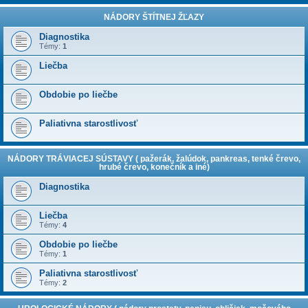
NÁDORY ŠTÍTNEJ ŽĽAZY
Diagnostika
Témy:
1
Liečba
Obdobie po liečbe
Paliativna starostlivosť
NÁDORY TRÁVIACEJ SÚSTAVY ( pažerák, žalúdok, pankreas, tenké črevo,
hrubé črevo, konečník a iné)
Diagnostika
Liečba
Témy:
4
Obdobie po liečbe
Témy:
1
Paliativna starostlivosť
Témy:
2