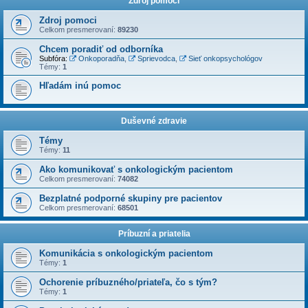
Zdroj pomoci
Zdroj pomoci
Celkom presmerovaní:
89230
Chcem poradiť od odborníka
Subfóra:
Onkoporadňa
,
Sprievodca
,
Sieť onkopsychológov
Témy:
1
Hľadám inú pomoc
Duševné zdravie
Témy
Témy:
11
Ako komunikovať s onkologickým pacientom
Celkom presmerovaní:
74082
Bezplatné podporné skupiny pre pacientov
Celkom presmerovaní:
68501
Príbuzní a priatelia
Komunikácia s onkologickým pacientom
Témy:
1
Ochorenie príbuzného/priateľa, čo s tým?
Témy:
1