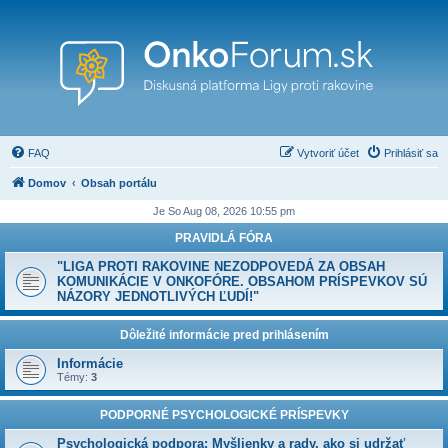
FAQ
Vytvoriť účet
Prihlásiť sa
Domov
Obsah portálu
Je So Aug 08, 2026 10:55 pm
PRAVIDLÁ FÓRA
"LIGA PROTI RAKOVINE NEZODPOVEDÁ ZA OBSAH
KOMUNIKÁCIE V ONKOFÓRE. OBSAHOM PRÍSPEVKOV SÚ
NÁZORY JEDNOTLIVÝCH ĽUDÍ!"
Dôležité informácie pred prihlásením
Informácie
Témy:
3
PODPORNÉ PSYCHOLOGICKÉ PRÍSPEVKY
Psychologická podpora: Myšlienky a rady, ako si udržať