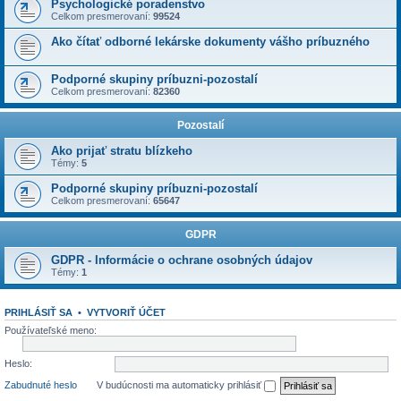
Psychologické poradenstvo
Celkom presmerovaní:
99524
Ako čítať odborné lekárske dokumenty vášho príbuzného
Podporné skupiny príbuzni-pozostalí
Celkom presmerovaní:
82360
Pozostalí
Ako prijať stratu blízkeho
Témy:
5
Podporné skupiny príbuzni-pozostalí
Celkom presmerovaní:
65647
GDPR
GDPR - Informácie o ochrane osobných údajov
Témy:
1
PRIHLÁSIŤ SA
•
VYTVORIŤ ÚČET
Používateľské meno:
Heslo:
Zabudnuté heslo
V budúcnosti ma automaticky prihlásiť