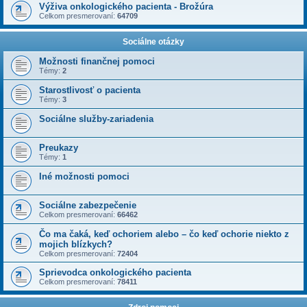
Výživa onkologického pacienta - Brožúra
Celkom presmerovaní:
64709
Sociálne otázky
Možnosti finančnej pomoci
Témy:
2
Starostlivosť o pacienta
Témy:
3
Sociálne služby-zariadenia
Preukazy
Témy:
1
Iné možnosti pomoci
Sociálne zabezpečenie
Celkom presmerovaní:
66462
Čo ma čaká, keď ochoriem alebo – čo keď ochorie niekto z
mojich blízkych?
Celkom presmerovaní:
72404
Sprievodca onkologického pacienta
Celkom presmerovaní:
78411