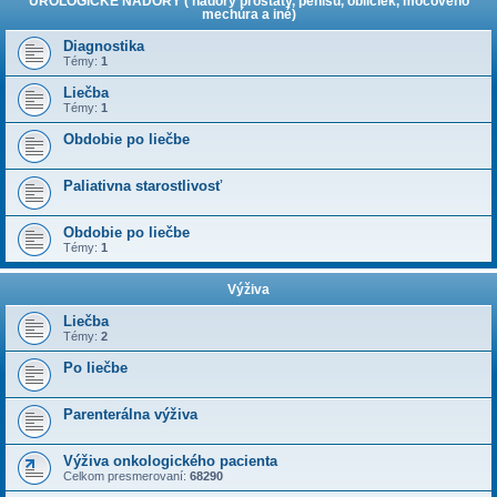
UROLOGICKÉ NÁDORY ( nádory prostaty, penisu, obličiek, močového
mechúra a iné)
Diagnostika
Témy:
1
Liečba
Témy:
1
Obdobie po liečbe
Paliativna starostlivosť
Obdobie po liečbe
Témy:
1
Výživa
Liečba
Témy:
2
Po liečbe
Parenterálna výživa
Výživa onkologického pacienta
Celkom presmerovaní:
68290