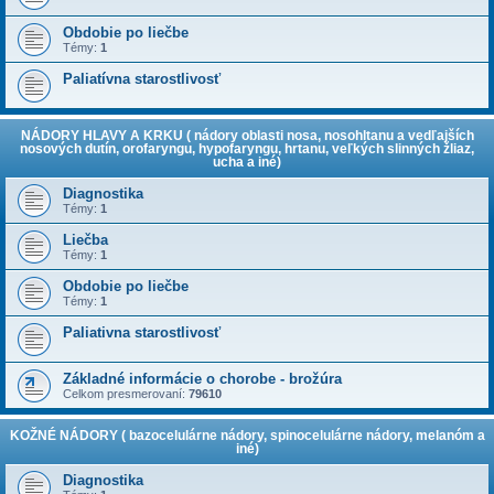
Obdobie po liečbe
Témy:
1
Paliatívna starostlivosť
NÁDORY HLAVY A KRKU ( nádory oblasti nosa, nosohltanu a vedľajších
nosových dutín, orofaryngu, hypofaryngu, hrtanu, veľkých slinných žliaz,
ucha a iné)
Diagnostika
Témy:
1
Liečba
Témy:
1
Obdobie po liečbe
Témy:
1
Paliativna starostlivosť
Základné informácie o chorobe - brožúra
Celkom presmerovaní:
79610
KOŽNÉ NÁDORY ( bazocelulárne nádory, spinocelulárne nádory, melanóm a
iné)
Diagnostika