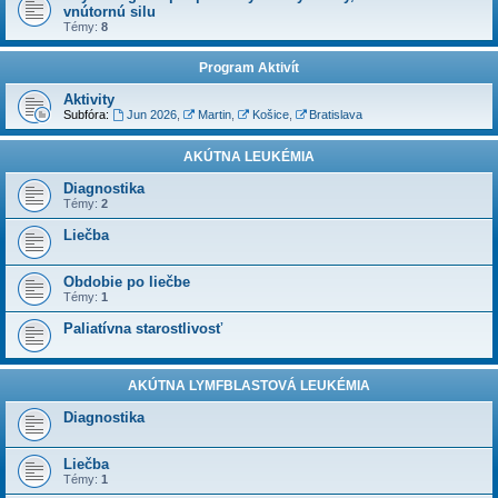
vnútornú silu
Témy:
8
Program Aktivít
Aktivity
Subfóra:
Jun 2026
,
Martin
,
Košice
,
Bratislava
AKÚTNA LEUKÉMIA
Diagnostika
Témy:
2
Liečba
Obdobie po liečbe
Témy:
1
Paliatívna starostlivosť
AKÚTNA LYMFBLASTOVÁ LEUKÉMIA
Diagnostika
Liečba
Témy:
1