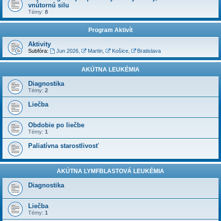
vnútornú silu
Témy:
8
Program Aktivít
Aktivity
Subfóra:
Jun 2026
,
Martin
,
Košice
,
Bratislava
AKÚTNA LEUKÉMIA
Diagnostika
Témy:
2
Liečba
Obdobie po liečbe
Témy:
1
Paliatívna starostlivosť
AKÚTNA LYMFBLASTOVÁ LEUKÉMIA
Diagnostika
Liečba
Témy:
1