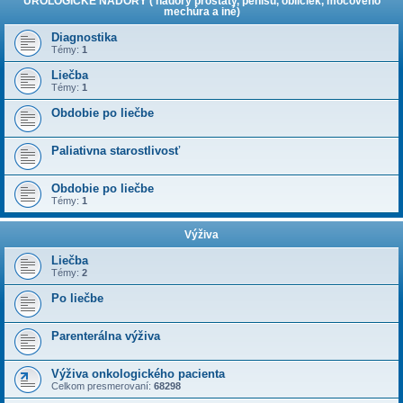
UROLOGICKÉ NÁDORY ( nádory prostaty, penisu, obličiek, močového
mechúra a iné)
Diagnostika
Témy:
1
Liečba
Témy:
1
Obdobie po liečbe
Paliativna starostlivosť
Obdobie po liečbe
Témy:
1
Výživa
Liečba
Témy:
2
Po liečbe
Parenterálna výživa
Výživa onkologického pacienta
Celkom presmerovaní:
68298