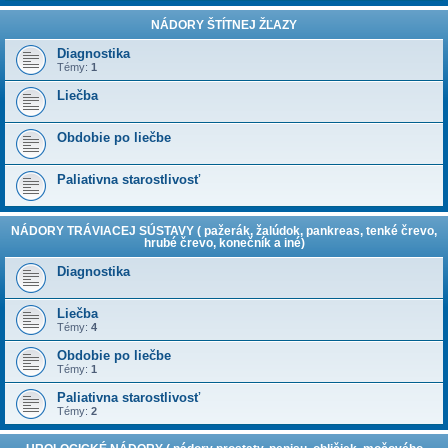
NÁDORY ŠTÍTNEJ ŽĽAZY
Diagnostika
Témy:
1
Liečba
Obdobie po liečbe
Paliativna starostlivosť
NÁDORY TRÁVIACEJ SÚSTAVY ( pažerák, žalúdok, pankreas, tenké črevo,
hrubé črevo, konečník a iné)
Diagnostika
Liečba
Témy:
4
Obdobie po liečbe
Témy:
1
Paliativna starostlivosť
Témy:
2