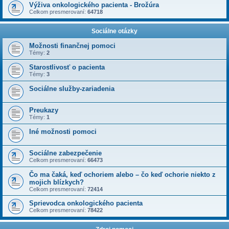
Výživa onkologického pacienta - Brožúra
Celkom presmerovaní:
64718
Sociálne otázky
Možnosti finančnej pomoci
Témy:
2
Starostlivosť o pacienta
Témy:
3
Sociálne služby-zariadenia
Preukazy
Témy:
1
Iné možnosti pomoci
Sociálne zabezpečenie
Celkom presmerovaní:
66473
Čo ma čaká, keď ochoriem alebo – čo keď ochorie niekto z
mojich blízkych?
Celkom presmerovaní:
72414
Sprievodca onkologického pacienta
Celkom presmerovaní:
78422