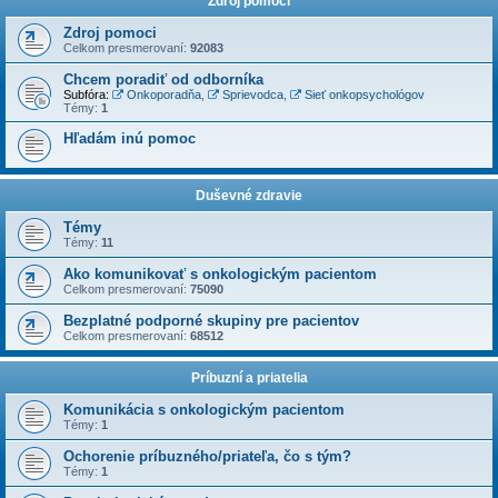
Zdroj pomoci
Zdroj pomoci
Celkom presmerovaní:
92083
Chcem poradiť od odborníka
Subfóra:
Onkoporadňa
,
Sprievodca
,
Sieť onkopsychológov
Témy:
1
Hľadám inú pomoc
Duševné zdravie
Témy
Témy:
11
Ako komunikovať s onkologickým pacientom
Celkom presmerovaní:
75090
Bezplatné podporné skupiny pre pacientov
Celkom presmerovaní:
68512
Príbuzní a priatelia
Komunikácia s onkologickým pacientom
Témy:
1
Ochorenie príbuzného/priateľa, čo s tým?
Témy:
1