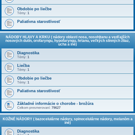
Obdobie po liečbe
Témy:
1
Paliatívna starostlivosť
NÁDORY HLAVY A KRKU ( nádory oblasti nosa, nosohltanu a vedľajších
nosových dutín, orofaryngu, hypofaryngu, hrtanu, veľkých slinných žliaz,
ucha a iné)
Diagnostika
Témy:
1
Liečba
Témy:
1
Obdobie po liečbe
Témy:
1
Paliativna starostlivosť
Základné informácie o chorobe - brožúra
Celkom presmerovaní:
79627
KOŽNÉ NÁDORY ( bazocelulárne nádory, spinocelulárne nádory, melanóm a
iné)
Diagnostika