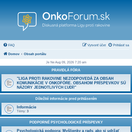
FAQ
Vytvoriť účet
Prihlásiť sa
Domov
Obsah portálu
Je Ne Aug 09, 2026 7:20 am
PRAVIDLÁ FÓRA
"LIGA PROTI RAKOVINE NEZODPOVEDÁ ZA OBSAH
KOMUNIKÁCIE V ONKOFÓRE. OBSAHOM PRÍSPEVKOV SÚ
NÁZORY JEDNOTLIVÝCH ĽUDÍ!"
Dôležité informácie pred prihlásením
Informácie
Témy:
3
PODPORNÉ PSYCHOLOGICKÉ PRÍSPEVKY
Psychologická podpora: Myšlienky a rady, ako si udržať