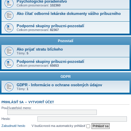
Psychologické poradenstvo
Celkom presmerovaní:
102360
Ako čítať odborné lekárske dokumenty vášho príbuzného
Podporné skupiny príbuzni-pozostalí
Celkom presmerovaní:
82367
Pozostalí
Ako prijať stratu blízkeho
Témy:
5
Podporné skupiny príbuzni-pozostalí
Celkom presmerovaní:
65653
GDPR
GDPR - Informácie o ochrane osobných údajov
Témy:
1
PRIHLÁSIŤ SA
•
VYTVORIŤ ÚČET
Používateľské meno:
Heslo:
Zabudnuté heslo
V budúcnosti ma automaticky prihlásiť