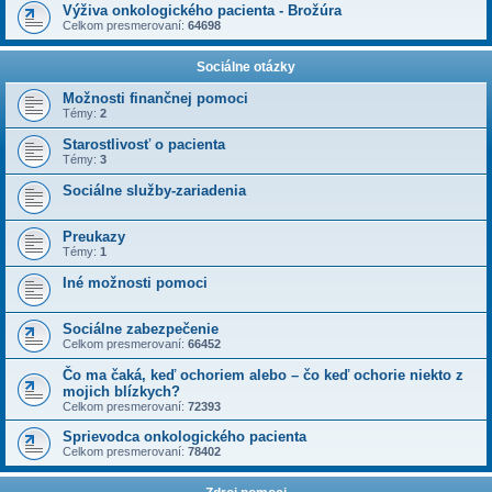
Výživa onkologického pacienta - Brožúra
Celkom presmerovaní:
64698
Sociálne otázky
Možnosti finančnej pomoci
Témy:
2
Starostlivosť o pacienta
Témy:
3
Sociálne služby-zariadenia
Preukazy
Témy:
1
Iné možnosti pomoci
Sociálne zabezpečenie
Celkom presmerovaní:
66452
Čo ma čaká, keď ochoriem alebo – čo keď ochorie niekto z
mojich blízkych?
Celkom presmerovaní:
72393
Sprievodca onkologického pacienta
Celkom presmerovaní:
78402