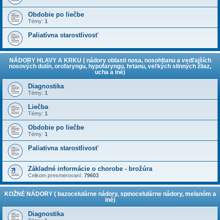
Obdobie po liečbe
Témy:
1
Paliatívna starostlivosť
NÁDORY HLAVY A KRKU ( nádory oblasti nosa, nosohltanu a vedľajších
nosových dutín, orofaryngu, hypofaryngu, hrtanu, veľkých slinných žliaz,
ucha a iné)
Diagnostika
Témy:
1
Liečba
Témy:
1
Obdobie po liečbe
Témy:
1
Paliativna starostlivosť
Základné informácie o chorobe - brožúra
Celkom presmerovaní:
79603
KOŽNÉ NÁDORY ( bazocelulárne nádory, spinocelulárne nádory, melanóm a
iné)
Diagnostika