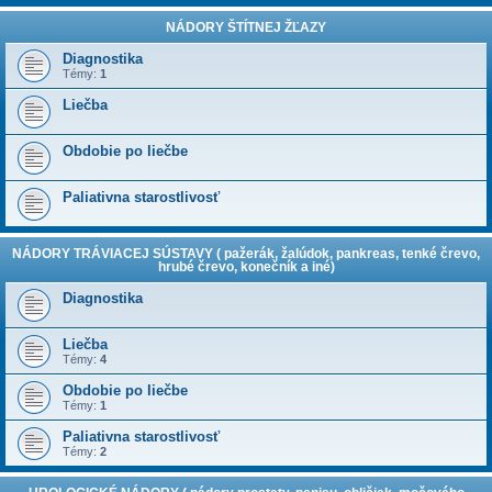
NÁDORY ŠTÍTNEJ ŽĽAZY
Diagnostika
Témy:
1
Liečba
Obdobie po liečbe
Paliativna starostlivosť
NÁDORY TRÁVIACEJ SÚSTAVY ( pažerák, žalúdok, pankreas, tenké črevo,
hrubé črevo, konečník a iné)
Diagnostika
Liečba
Témy:
4
Obdobie po liečbe
Témy:
1
Paliativna starostlivosť
Témy:
2