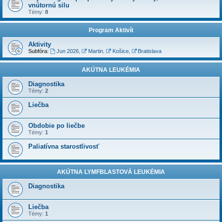
vnútornú silu
Témy:
8
Program Aktivít
Aktivity
Subfóra:
Jun 2026
,
Martin
,
Košice
,
Bratislava
AKÚTNA LEUKÉMIA
Diagnostika
Témy:
2
Liečba
Obdobie po liečbe
Témy:
1
Paliatívna starostlivosť
AKÚTNA LYMFBLASTOVÁ LEUKÉMIA
Diagnostika
Liečba
Témy:
1