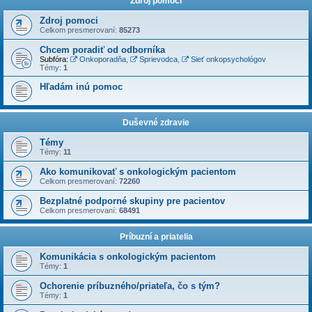
Zdroj pomoci
Zdroj pomoci
Celkom presmerovaní:
85273
Chcem poradiť od odborníka
Subfóra:
Onkoporadňa
,
Sprievodca
,
Sieť onkopsychológov
Témy:
1
Hľadám inú pomoc
Duševné zdravie
Témy
Témy:
11
Ako komunikovať s onkologickým pacientom
Celkom presmerovaní:
72260
Bezplatné podporné skupiny pre pacientov
Celkom presmerovaní:
68491
Príbuzní a priatelia
Komunikácia s onkologickým pacientom
Témy:
1
Ochorenie príbuzného/priateľa, čo s tým?
Témy:
1