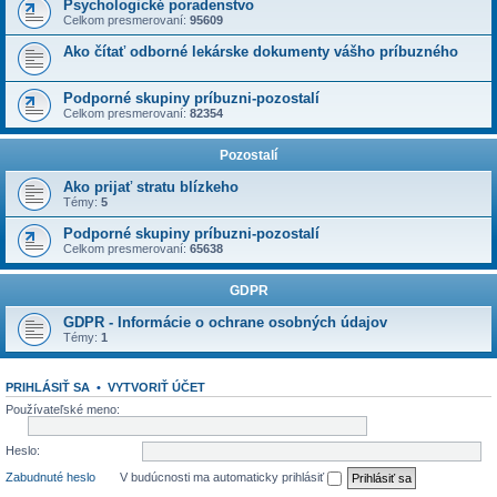
Psychologické poradenstvo
Celkom presmerovaní:
95609
Ako čítať odborné lekárske dokumenty vášho príbuzného
Podporné skupiny príbuzni-pozostalí
Celkom presmerovaní:
82354
Pozostalí
Ako prijať stratu blízkeho
Témy:
5
Podporné skupiny príbuzni-pozostalí
Celkom presmerovaní:
65638
GDPR
GDPR - Informácie o ochrane osobných údajov
Témy:
1
PRIHLÁSIŤ SA
•
VYTVORIŤ ÚČET
Používateľské meno:
Heslo:
Zabudnuté heslo
V budúcnosti ma automaticky prihlásiť