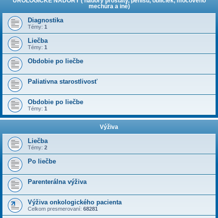
UROLOGICKÉ NÁDORY ( nádory prostaty, penisu, obličiek, močového
mechúra a iné)
Diagnostika
Témy:
1
Liečba
Témy:
1
Obdobie po liečbe
Paliativna starostlivosť
Obdobie po liečbe
Témy:
1
Výživa
Liečba
Témy:
2
Po liečbe
Parenterálna výživa
Výživa onkologického pacienta
Celkom presmerovaní:
68281