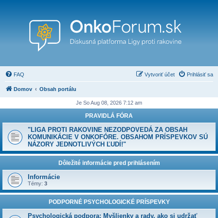
FAQ
Vytvoriť účet
Prihlásiť sa
Domov
Obsah portálu
Je So Aug 08, 2026 7:12 am
PRAVIDLÁ FÓRA
"LIGA PROTI RAKOVINE NEZODPOVEDÁ ZA OBSAH
KOMUNIKÁCIE V ONKOFÓRE. OBSAHOM PRÍSPEVKOV SÚ
NÁZORY JEDNOTLIVÝCH ĽUDÍ!"
Dôležité informácie pred prihlásením
Informácie
Témy:
3
PODPORNÉ PSYCHOLOGICKÉ PRÍSPEVKY
Psychologická podpora: Myšlienky a rady, ako si udržať