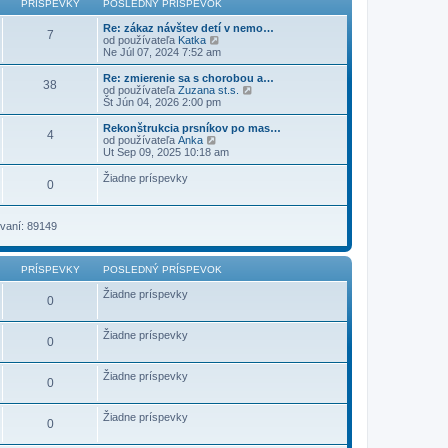
PRÍSPEVKY
POSLEDNÝ PRÍSPEVOK
ý
p
Re: zákaz návštev detí v nemo…
7
r
Z
od používateľa
Katka
í
o
Ne Júl 07, 2024 7:52 am
s
b
p
r
Re: zmierenie sa s chorobou a…
38
e
a
Z
od používateľa
Zuzana st.s.
v
z
o
Št Jún 04, 2026 2:00 pm
o
i
b
k
ť
r
Rekonštrukcia prsníkov po mas…
4
p
a
Z
od používateľa
Anka
o
z
o
Ut Sep 09, 2025 10:18 am
s
i
b
l
ť
r
Žiadne príspevky
e
0
p
a
d
o
z
n
s
i
ý
l
ť
vaní: 89149
p
e
p
r
d
o
í
n
s
s
ý
PRÍSPEVKY
POSLEDNÝ PRÍSPEVOK
l
p
p
e
e
r
Žiadne príspevky
d
0
v
í
n
o
s
ý
k
p
p
Žiadne príspevky
0
e
r
v
í
o
s
Žiadne príspevky
k
p
0
e
v
o
Žiadne príspevky
0
k