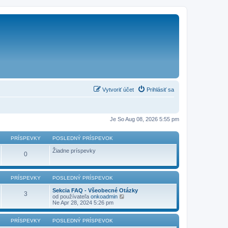
Vytvoriť účet
Prihlásiť sa
Je So Aug 08, 2026 5:55 pm
PRÍSPEVKY
POSLEDNÝ PRÍSPEVOK
Žiadne príspevky
0
PRÍSPEVKY
POSLEDNÝ PRÍSPEVOK
Sekcia FAQ - Všeobecné Otázky
3
Z
od používateľa
onkoadmin
o
Ne Apr 28, 2024 5:26 pm
b
r
a
PRÍSPEVKY
POSLEDNÝ PRÍSPEVOK
z