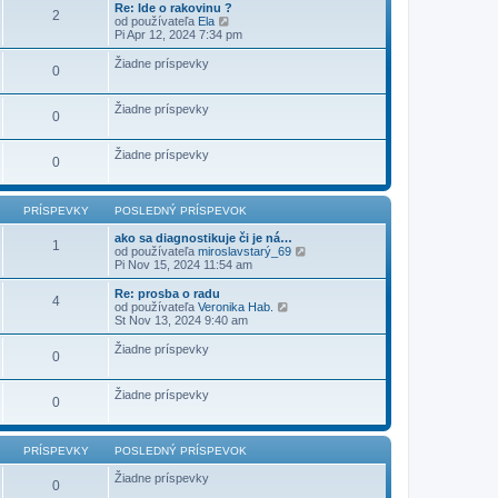
e
r
Re: Ide o rakovinu ?
d
2
v
Z
í
od používateľa
Ela
n
o
o
s
Pi Apr 12, 2024 7:34 pm
ý
k
b
p
p
r
e
r
Žiadne príspevky
0
a
v
í
z
o
s
i
k
p
Žiadne príspevky
ť
0
e
p
v
o
o
s
Žiadne príspevky
k
0
l
e
d
n
PRÍSPEVKY
POSLEDNÝ PRÍSPEVOK
ý
p
ako sa diagnostikuje či je ná…
1
r
Z
od používateľa
miroslavstarý_69
í
o
Pi Nov 15, 2024 11:54 am
s
b
p
r
Re: prosba o radu
4
e
a
Z
od používateľa
Veronika Hab.
v
z
o
St Nov 13, 2024 9:40 am
o
i
b
k
ť
r
Žiadne príspevky
0
p
a
o
z
s
i
Žiadne príspevky
l
ť
0
e
p
d
o
n
s
ý
PRÍSPEVKY
POSLEDNÝ PRÍSPEVOK
l
p
e
r
Žiadne príspevky
d
0
í
n