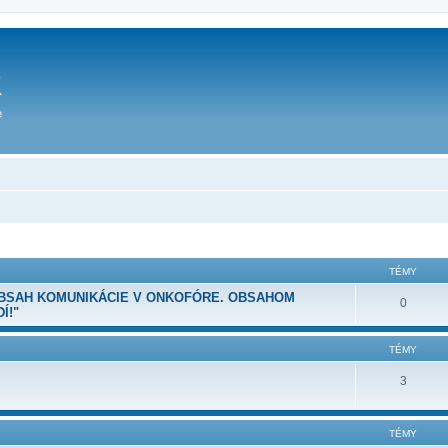
TÉMY
OBSAH KOMUNIKÁCIE V ONKOFÓRE. OBSAHOM
0
Í!"
TÉMY
3
TÉMY