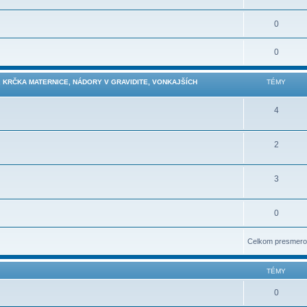
0
0
 KRČKA MATERNICE, NÁDORY V GRAVIDITE, VONKAJŠÍCH
TÉMY
4
2
3
0
Celkom presmero
TÉMY
0