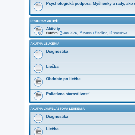
Psychologická podpora: Myšlienky a rady, ako s
PROGRAM AKTIVÍT
Aktivity
Subfóra:
Jun 2026
,
Martin
,
Košice
,
Bratislava
AKÚTNA LEUKÉMIA
Diagnostika
Liečba
Obdobie po liečbe
Paliatívna starostlivosť
AKÚTNA LYMFBLASTOVÁ LEUKÉMIA
Diagnostika
Liečba