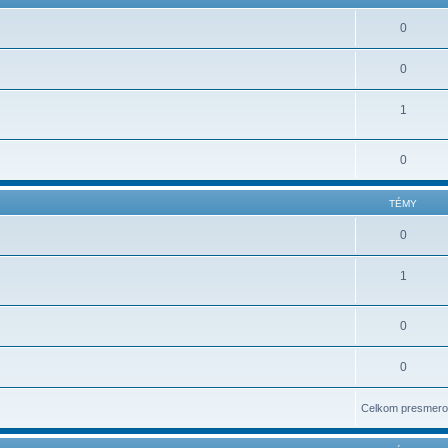
0
0
1
0
TÉMY
0
1
0
0
Celkom presmero