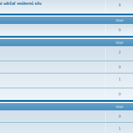
i udržať vnútornú silu
8
TÉMY
0
TÉMY
2
0
1
0
TÉMY
0
1