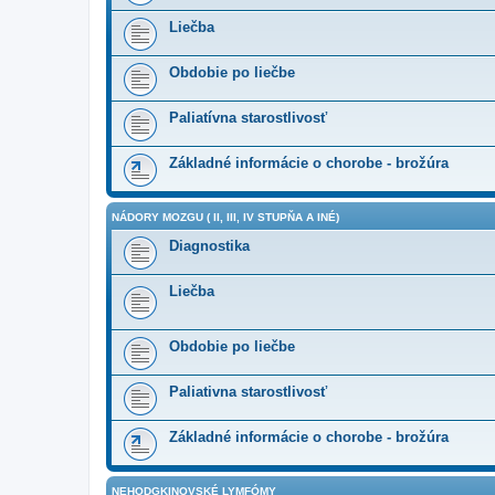
Liečba
Obdobie po liečbe
Paliatívna starostlivosť
Základné informácie o chorobe - brožúra
NÁDORY MOZGU ( II, III, IV STUPŇA A INÉ)
Diagnostika
Liečba
Obdobie po liečbe
Paliativna starostlivosť
Základné informácie o chorobe - brožúra
NEHODGKINOVSKÉ LYMFÓMY