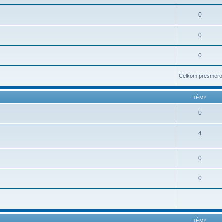
0
0
0
Celkom presmero
TÉMY
0
4
0
0
TÉMY