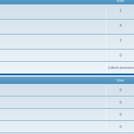
TÉMY
2
9
2
0
Celkom presmero
TÉMY
0
0
0
0