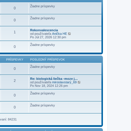
ý
p
Žiadne príspevky
0
r
í
s
Žiadne príspevky
p
0
e
v
o
Rekonvalescencia
1
k
Z
od používateľa
Anička HE
o
Po Júl 27, 2026 12:30 pm
b
r
Žiadne príspevky
0
a
z
i
ť
PRÍSPEVKY
POSLEDNÝ PRÍSPEVOK
p
o
Žiadne príspevky
0
s
l
e
Re: biologická liečba -moze j…
d
2
Z
od používateľa
miroslavstarý_69
n
o
Po Nov 18, 2024 12:26 pm
ý
b
p
r
r
Žiadne príspevky
0
a
í
z
s
i
p
Žiadne príspevky
ť
0
e
p
v
o
o
s
k
vaní: 84231
l
e
d
n