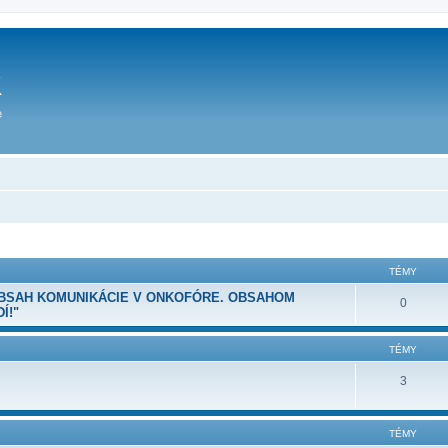
TÉMY
OBSAH KOMUNIKÁCIE V ONKOFÓRE. OBSAHOM
0
Í!"
TÉMY
3
TÉMY