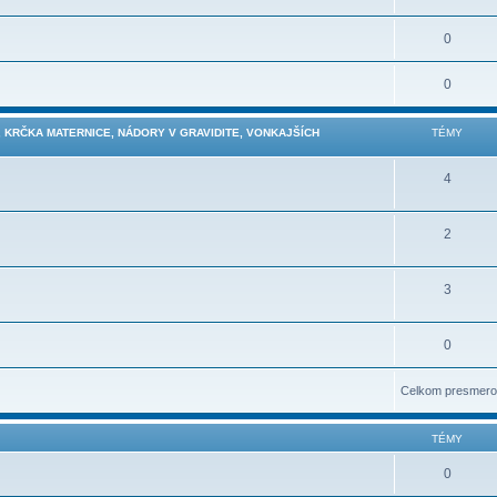
0
0
 KRČKA MATERNICE, NÁDORY V GRAVIDITE, VONKAJŠÍCH
TÉMY
4
2
3
0
Celkom presmero
TÉMY
0