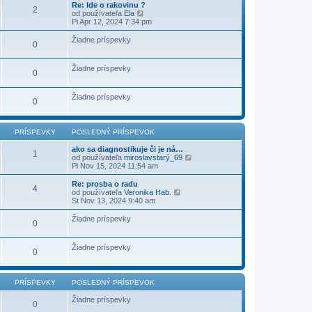
e
r
Re: Ide o rakovinu ?
d
2
v
Z
í
od používateľa
Ela
n
o
o
s
Pi Apr 12, 2024 7:34 pm
ý
k
b
p
p
r
e
r
Žiadne príspevky
0
a
v
í
z
o
s
i
k
p
Žiadne príspevky
ť
0
e
p
v
o
o
s
Žiadne príspevky
k
0
l
e
d
n
PRÍSPEVKY
POSLEDNÝ PRÍSPEVOK
ý
p
ako sa diagnostikuje či je ná…
1
r
Z
od používateľa
miroslavstarý_69
í
o
Pi Nov 15, 2024 11:54 am
s
b
p
r
Re: prosba o radu
4
e
a
Z
od používateľa
Veronika Hab.
v
z
o
St Nov 13, 2024 9:40 am
o
i
b
k
ť
r
Žiadne príspevky
0
p
a
o
z
s
i
Žiadne príspevky
l
ť
0
e
p
d
o
n
s
ý
PRÍSPEVKY
POSLEDNÝ PRÍSPEVOK
l
p
e
r
Žiadne príspevky
d
0
í
n