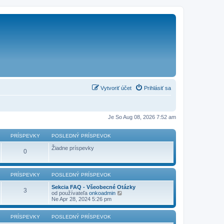
Vytvoriť účet
Prihlásiť sa
Je So Aug 08, 2026 7:52 am
PRÍSPEVKY
POSLEDNÝ PRÍSPEVOK
Žiadne príspevky
0
PRÍSPEVKY
POSLEDNÝ PRÍSPEVOK
Sekcia FAQ - Všeobecné Otázky
3
Z
od používateľa
onkoadmin
o
Ne Apr 28, 2024 5:26 pm
b
r
a
PRÍSPEVKY
POSLEDNÝ PRÍSPEVOK
z