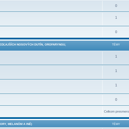
0
1
0
VEDĽAJŠÍCH NOSOVÝCH DUTÍN, OROFARYNGU,
TÉMY
1
1
1
0
Celkom presmero
RY, MELANÓM A INÉ)
TÉMY