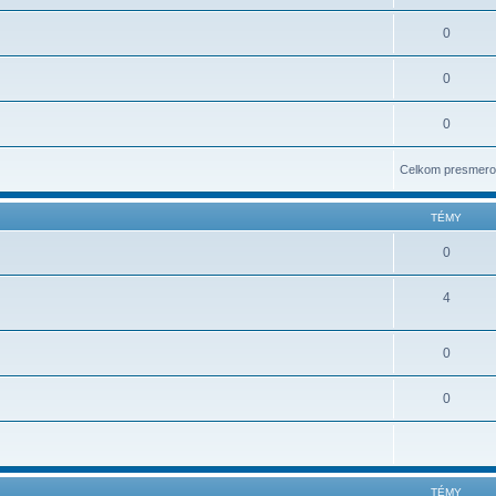
0
0
0
Celkom presmero
TÉMY
0
4
0
0
TÉMY