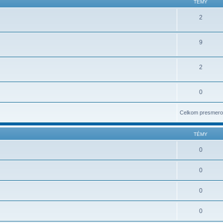
TÉMY
2
9
2
0
Celkom presmero
TÉMY
0
0
0
0