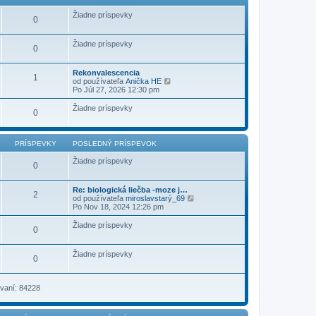
ý
p
Žiadne príspevky
0
r
í
s
Žiadne príspevky
p
0
e
v
o
Rekonvalescencia
1
k
Z
od používateľa
Anička HE
o
Po Júl 27, 2026 12:30 pm
b
r
Žiadne príspevky
0
a
z
i
ť
PRÍSPEVKY
POSLEDNÝ PRÍSPEVOK
p
o
Žiadne príspevky
0
s
l
e
Re: biologická liečba -moze j…
d
2
Z
od používateľa
miroslavstarý_69
n
o
Po Nov 18, 2024 12:26 pm
ý
b
p
r
r
Žiadne príspevky
0
a
í
z
s
i
p
Žiadne príspevky
ť
0
e
p
v
o
o
s
k
vaní: 84228
l
e
d
n