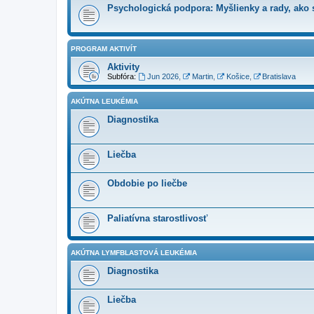
Psychologická podpora: Myšlienky a rady, ako s
PROGRAM AKTIVÍT
Aktivity
Subfóra:
Jun 2026
,
Martin
,
Košice
,
Bratislava
AKÚTNA LEUKÉMIA
Diagnostika
Liečba
Obdobie po liečbe
Paliatívna starostlivosť
AKÚTNA LYMFBLASTOVÁ LEUKÉMIA
Diagnostika
Liečba