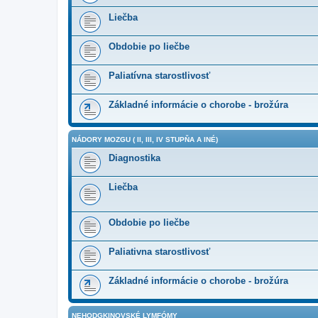
Liečba
Obdobie po liečbe
Paliatívna starostlivosť
Základné informácie o chorobe - brožúra
NÁDORY MOZGU ( II, III, IV STUPŇA A INÉ)
Diagnostika
Liečba
Obdobie po liečbe
Paliativna starostlivosť
Základné informácie o chorobe - brožúra
NEHODGKINOVSKÉ LYMFÓMY