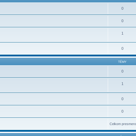
0
0
1
0
TÉMY
0
1
0
0
Celkom presmero