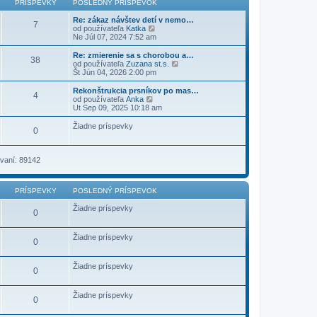
PRÍSPEVKY
POSLEDNÝ PRÍSPEVOK
ý
p
Re: zákaz návštev detí v nemo…
7
r
Z
od používateľa
Katka
í
o
Ne Júl 07, 2024 7:52 am
s
b
p
r
Re: zmierenie sa s chorobou a…
38
e
a
Z
od používateľa
Zuzana st.s.
v
z
o
Št Jún 04, 2026 2:00 pm
o
i
b
k
ť
r
Rekonštrukcia prsníkov po mas…
4
p
a
Z
od používateľa
Anka
o
z
o
Ut Sep 09, 2025 10:18 am
s
i
b
l
ť
r
Žiadne príspevky
e
0
p
a
d
o
z
n
s
i
ý
l
ť
vaní: 89142
p
e
p
r
d
o
í
n
s
s
ý
PRÍSPEVKY
POSLEDNÝ PRÍSPEVOK
l
p
p
e
e
r
Žiadne príspevky
d
0
v
í
n
o
s
ý
k
p
p
Žiadne príspevky
0
e
r
v
í
o
s
Žiadne príspevky
k
p
0
e
v
o
Žiadne príspevky
0
k