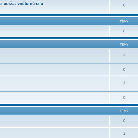
i udržať vnútornú silu
8
TÉMY
0
TÉMY
2
0
1
0
TÉMY
0
1