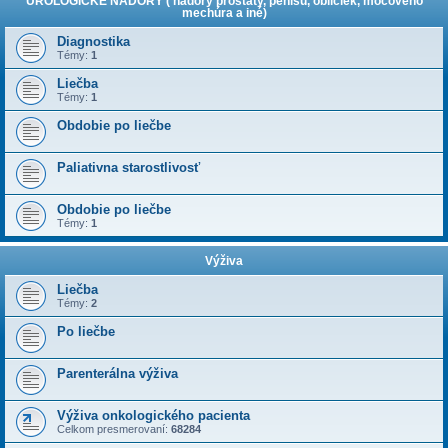
UROLOGICKÉ NÁDORY ( nádory prostaty, penisu, obličiek, močového
mechúra a iné)
Diagnostika
Témy:
1
Liečba
Témy:
1
Obdobie po liečbe
Paliativna starostlivosť
Obdobie po liečbe
Témy:
1
Výživa
Liečba
Témy:
2
Po liečbe
Parenterálna výživa
Výživa onkologického pacienta
Celkom presmerovaní:
68284