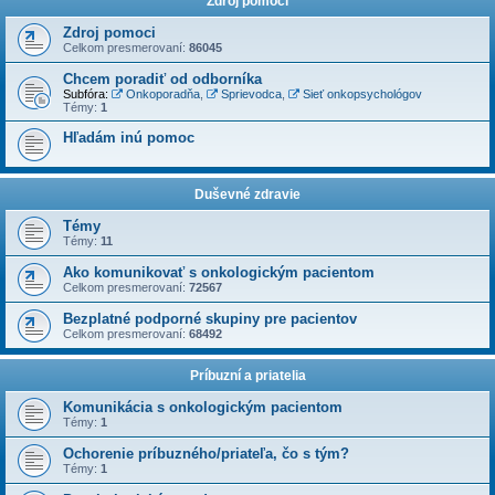
Zdroj pomoci
Zdroj pomoci
Celkom presmerovaní:
86045
Chcem poradiť od odborníka
Subfóra:
Onkoporadňa
,
Sprievodca
,
Sieť onkopsychológov
Témy:
1
Hľadám inú pomoc
Duševné zdravie
Témy
Témy:
11
Ako komunikovať s onkologickým pacientom
Celkom presmerovaní:
72567
Bezplatné podporné skupiny pre pacientov
Celkom presmerovaní:
68492
Príbuzní a priatelia
Komunikácia s onkologickým pacientom
Témy:
1
Ochorenie príbuzného/priateľa, čo s tým?
Témy:
1