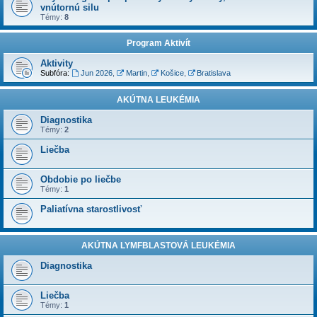
vnútornú silu
Témy:
8
Program Aktivít
Aktivity
Subfóra:
Jun 2026
,
Martin
,
Košice
,
Bratislava
AKÚTNA LEUKÉMIA
Diagnostika
Témy:
2
Liečba
Obdobie po liečbe
Témy:
1
Paliatívna starostlivosť
AKÚTNA LYMFBLASTOVÁ LEUKÉMIA
Diagnostika
Liečba
Témy:
1