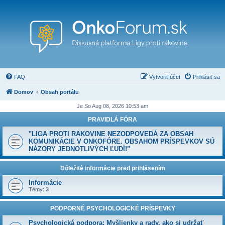
FAQ
Vytvoriť účet
Prihlásiť sa
Domov
Obsah portálu
Je So Aug 08, 2026 10:53 am
PRAVIDLÁ FÓRA
"LIGA PROTI RAKOVINE NEZODPOVEDÁ ZA OBSAH
KOMUNIKÁCIE V ONKOFÓRE. OBSAHOM PRÍSPEVKOV SÚ
NÁZORY JEDNOTLIVÝCH ĽUDÍ!"
Dôležité informácie pred prihlásením
Informácie
Témy:
3
PODPORNÉ PSYCHOLOGICKÉ PRÍSPEVKY
Psychologická podpora: Myšlienky a rady, ako si udržať