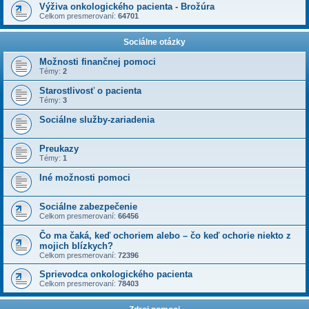
Výživa onkologického pacienta - Brožúra
Celkom presmerovaní:
64701
Sociálne otázky
Možnosti finančnej pomoci
Témy:
2
Starostlivosť o pacienta
Témy:
3
Sociálne služby-zariadenia
Preukazy
Témy:
1
Iné možnosti pomoci
Sociálne zabezpečenie
Celkom presmerovaní:
66456
Čo ma čaká, keď ochoriem alebo – čo keď ochorie niekto z
mojich blízkych?
Celkom presmerovaní:
72396
Sprievodca onkologického pacienta
Celkom presmerovaní:
78403