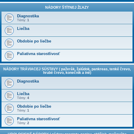
NÁDORY ŠTÍTNEJ ŽĽAZY
Diagnostika
Témy:
1
Liečba
Obdobie po liečbe
Paliativna starostlivosť
NÁDORY TRÁVIACEJ SÚSTAVY ( pažerák, žalúdok, pankreas, tenké črevo,
hrubé črevo, konečník a iné)
Diagnostika
Liečba
Témy:
4
Obdobie po liečbe
Témy:
1
Paliativna starostlivosť
Témy:
2