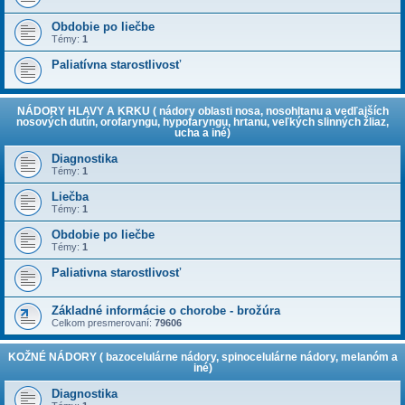
Obdobie po liečbe
Témy:
1
Paliatívna starostlivosť
NÁDORY HLAVY A KRKU ( nádory oblasti nosa, nosohltanu a vedľajších
nosových dutín, orofaryngu, hypofaryngu, hrtanu, veľkých slinných žliaz,
ucha a iné)
Diagnostika
Témy:
1
Liečba
Témy:
1
Obdobie po liečbe
Témy:
1
Paliativna starostlivosť
Základné informácie o chorobe - brožúra
Celkom presmerovaní:
79606
KOŽNÉ NÁDORY ( bazocelulárne nádory, spinocelulárne nádory, melanóm a
iné)
Diagnostika