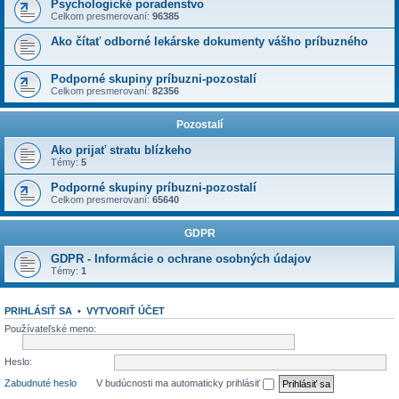
Psychologické poradenstvo
Celkom presmerovaní:
96385
Ako čítať odborné lekárske dokumenty vášho príbuzného
Podporné skupiny príbuzni-pozostalí
Celkom presmerovaní:
82356
Pozostalí
Ako prijať stratu blízkeho
Témy:
5
Podporné skupiny príbuzni-pozostalí
Celkom presmerovaní:
65640
GDPR
GDPR - Informácie o ochrane osobných údajov
Témy:
1
PRIHLÁSIŤ SA
•
VYTVORIŤ ÚČET
Používateľské meno:
Heslo:
Zabudnuté heslo
V budúcnosti ma automaticky prihlásiť