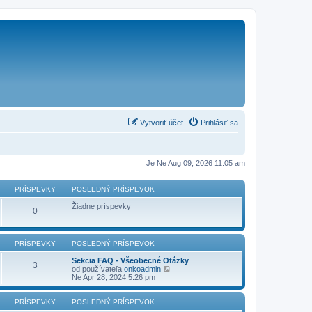
Vytvoriť účet
Prihlásiť sa
Je Ne Aug 09, 2026 11:05 am
PRÍSPEVKY
POSLEDNÝ PRÍSPEVOK
Žiadne príspevky
0
PRÍSPEVKY
POSLEDNÝ PRÍSPEVOK
Sekcia FAQ - Všeobecné Otázky
3
Z
od používateľa
onkoadmin
o
Ne Apr 28, 2024 5:26 pm
b
r
a
PRÍSPEVKY
POSLEDNÝ PRÍSPEVOK
z