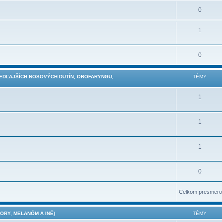
0
1
0
VEDĽAJŠÍCH NOSOVÝCH DUTÍN, OROFARYNGU,
TÉMY
1
1
1
0
Celkom presmero
RY, MELANÓM A INÉ)
TÉMY