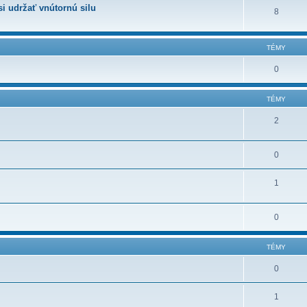
i udržať vnútornú silu
8
TÉMY
0
TÉMY
2
0
1
0
TÉMY
0
1