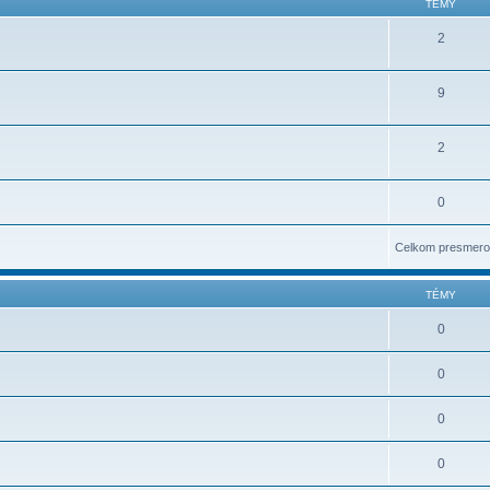
TÉMY
2
9
2
0
Celkom presmero
TÉMY
0
0
0
0