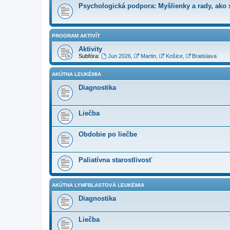
Psychologická podpora: Myšlienky a rady, ako s
PROGRAM AKTIVÍT
Aktivity
Subfóra:
Jun 2026
,
Martin
,
Košice
,
Bratislava
AKÚTNA LEUKÉMIA
Diagnostika
Liečba
Obdobie po liečbe
Paliatívna starostlivosť
AKÚTNA LYMFBLASTOVÁ LEUKÉMIA
Diagnostika
Liečba