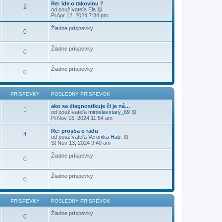
e
r
Re: Ide o rakovinu ?
d
2
v
Z
í
od používateľa
Ela
n
o
o
s
Pi Apr 12, 2024 7:34 pm
ý
k
b
p
p
r
e
r
Žiadne príspevky
0
a
v
í
z
o
s
i
k
p
Žiadne príspevky
ť
0
e
p
v
o
o
s
Žiadne príspevky
k
0
l
e
d
n
PRÍSPEVKY
POSLEDNÝ PRÍSPEVOK
ý
p
ako sa diagnostikuje či je ná…
1
r
Z
od používateľa
miroslavstarý_69
í
o
Pi Nov 15, 2024 11:54 am
s
b
p
r
Re: prosba o radu
4
e
a
Z
od používateľa
Veronika Hab.
v
z
o
St Nov 13, 2024 9:40 am
o
i
b
k
ť
r
Žiadne príspevky
0
p
a
o
z
s
i
Žiadne príspevky
l
ť
0
e
p
d
o
n
s
ý
PRÍSPEVKY
POSLEDNÝ PRÍSPEVOK
l
p
e
r
Žiadne príspevky
d
0
í
n