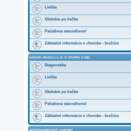
Liečba
Obdobie po liečbe
Paliatívna starostlivosť
Základné informácie o chorobe - brožúra
NÁDORY MOZGU ( II, III, IV STUPŇA A INÉ)
Diagnostika
Liečba
Obdobie po liečbe
Paliativna starostlivosť
Základné informácie o chorobe - brožúra
NEHODGKINOVSKÉ LYMFÓMY