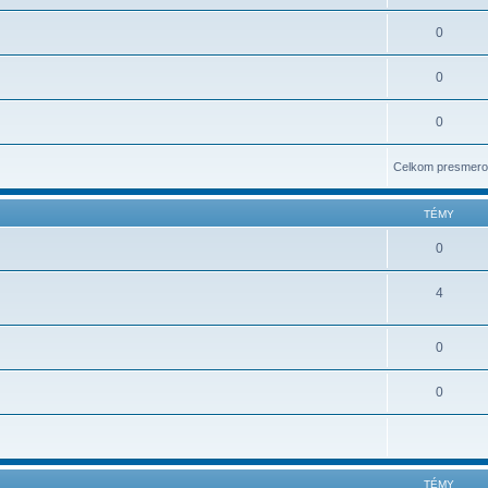
0
0
0
Celkom presmero
TÉMY
0
4
0
0
TÉMY