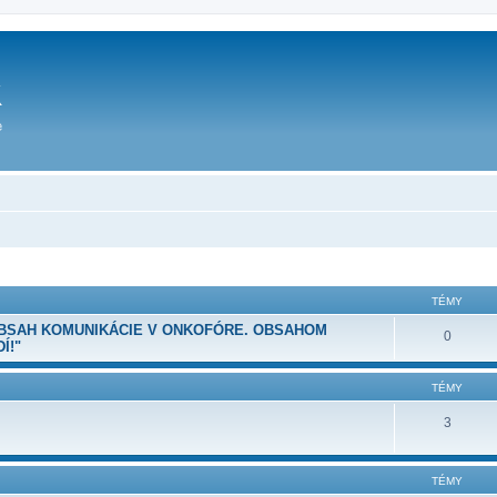
TÉMY
OBSAH KOMUNIKÁCIE V ONKOFÓRE. OBSAHOM
0
Í!"
TÉMY
3
TÉMY