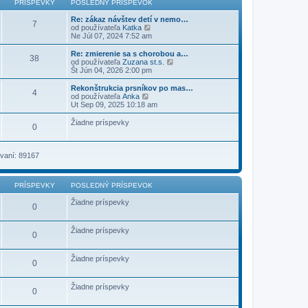
PRÍSPEVKY
POSLEDNÝ PRÍSPEVOK
ý
p
Re: zákaz návštev detí v nemo…
7
r
Z
od používateľa
Katka
í
o
Ne Júl 07, 2024 7:52 am
s
b
p
r
Re: zmierenie sa s chorobou a…
38
e
a
Z
od používateľa
Zuzana st.s.
v
z
o
Št Jún 04, 2026 2:00 pm
o
i
b
k
ť
r
Rekonštrukcia prsníkov po mas…
4
p
a
Z
od používateľa
Anka
o
z
o
Ut Sep 09, 2025 10:18 am
s
i
b
l
ť
r
Žiadne príspevky
e
0
p
a
d
o
z
n
s
i
ý
l
ť
vaní: 89167
p
e
p
r
d
o
í
n
s
s
ý
PRÍSPEVKY
POSLEDNÝ PRÍSPEVOK
l
p
p
e
e
r
Žiadne príspevky
d
0
v
í
n
o
s
ý
k
p
p
Žiadne príspevky
0
e
r
v
í
o
s
Žiadne príspevky
k
p
0
e
v
o
Žiadne príspevky
0
k