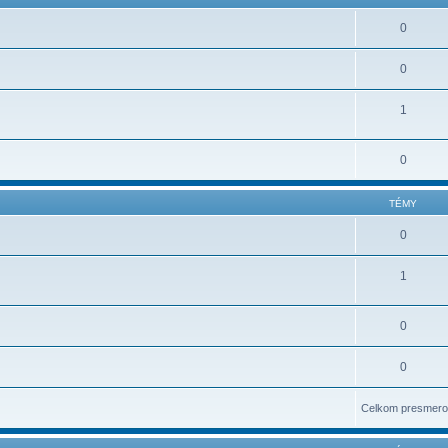
0
0
1
0
TÉMY
0
1
0
0
Celkom presmero