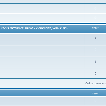
0
0
 KRČKA MATERNICE, NÁDORY V GRAVIDITE, VONKAJŠÍCH
TÉMY
4
2
3
0
Celkom presmero
TÉMY
0