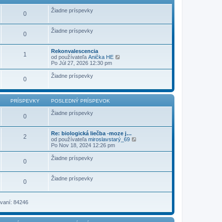
ý
p
Žiadne príspevky
0
r
í
s
Žiadne príspevky
p
0
e
v
o
Rekonvalescencia
1
k
Z
od používateľa
Anička HE
o
Po Júl 27, 2026 12:30 pm
b
r
Žiadne príspevky
0
a
z
i
ť
PRÍSPEVKY
POSLEDNÝ PRÍSPEVOK
p
o
Žiadne príspevky
0
s
l
e
Re: biologická liečba -moze j…
d
2
Z
od používateľa
miroslavstarý_69
n
o
Po Nov 18, 2024 12:26 pm
ý
b
p
r
r
Žiadne príspevky
0
a
í
z
s
i
p
Žiadne príspevky
ť
0
e
p
v
o
o
s
k
vaní: 84246
l
e
d
n