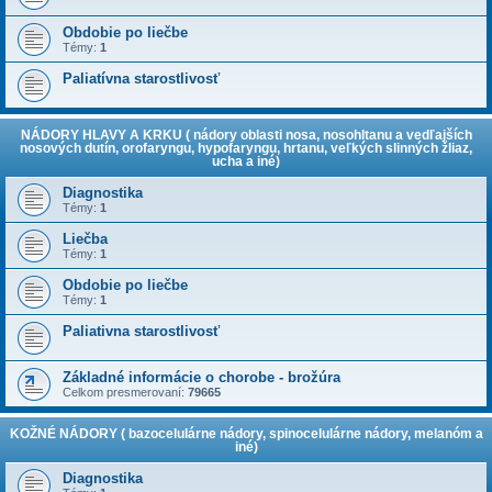
Obdobie po liečbe
Témy:
1
Paliatívna starostlivosť
NÁDORY HLAVY A KRKU ( nádory oblasti nosa, nosohltanu a vedľajších
nosových dutín, orofaryngu, hypofaryngu, hrtanu, veľkých slinných žliaz,
ucha a iné)
Diagnostika
Témy:
1
Liečba
Témy:
1
Obdobie po liečbe
Témy:
1
Paliativna starostlivosť
Základné informácie o chorobe - brožúra
Celkom presmerovaní:
79665
KOŽNÉ NÁDORY ( bazocelulárne nádory, spinocelulárne nádory, melanóm a
iné)
Diagnostika