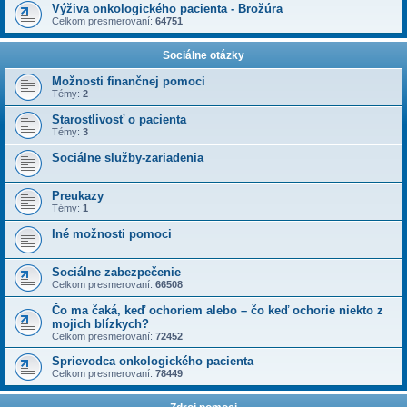
Výživa onkologického pacienta - Brožúra
Celkom presmerovaní:
64751
Sociálne otázky
Možnosti finančnej pomoci
Témy:
2
Starostlivosť o pacienta
Témy:
3
Sociálne služby-zariadenia
Preukazy
Témy:
1
Iné možnosti pomoci
Sociálne zabezpečenie
Celkom presmerovaní:
66508
Čo ma čaká, keď ochoriem alebo – čo keď ochorie niekto z
mojich blízkych?
Celkom presmerovaní:
72452
Sprievodca onkologického pacienta
Celkom presmerovaní:
78449