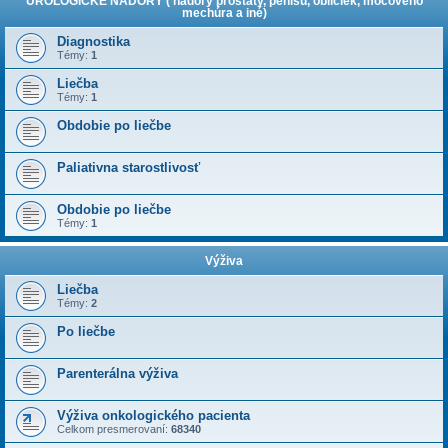
UROLOGICKÉ NÁDORY ( nádory prostaty, penisu, obličiek, močového
mechúra a iné)
Diagnostika
Témy:
1
Liečba
Témy:
1
Obdobie po liečbe
Paliativna starostlivosť
Obdobie po liečbe
Témy:
1
Výživa
Liečba
Témy:
2
Po liečbe
Parenterálna výživa
Výživa onkologického pacienta
Celkom presmerovaní:
68340