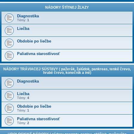
NÁDORY ŠTÍTNEJ ŽĽAZY
Diagnostika
Témy:
1
Liečba
Obdobie po liečbe
Paliativna starostlivosť
NÁDORY TRÁVIACEJ SÚSTAVY ( pažerák, žalúdok, pankreas, tenké črevo,
hrubé črevo, konečník a iné)
Diagnostika
Liečba
Témy:
4
Obdobie po liečbe
Témy:
1
Paliativna starostlivosť
Témy:
2