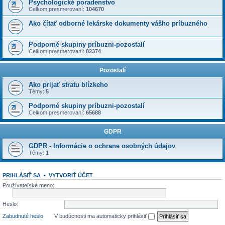
Psychologické poradenstvo
Celkom presmerovaní:
104670
Ako čítať odborné lekárske dokumenty vášho príbuzného
Podporné skupiny príbuzni-pozostalí
Celkom presmerovaní:
82374
Pozostalí
Ako prijať stratu blízkeho
Témy:
5
Podporné skupiny príbuzni-pozostalí
Celkom presmerovaní:
65688
GDPR
GDPR - Informácie o ochrane osobných údajov
Témy:
1
PRIHLÁSIŤ SA
•
VYTVORIŤ ÚČET
Používateľské meno:
Heslo:
Zabudnuté heslo
V budúcnosti ma automaticky prihlásiť