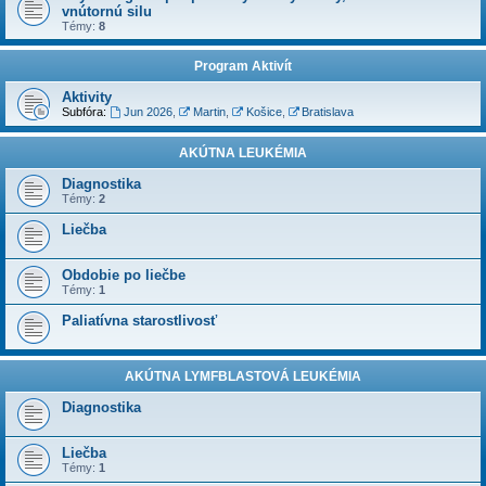
vnútornú silu
Témy:
8
Program Aktivít
Aktivity
Subfóra:
Jun 2026
,
Martin
,
Košice
,
Bratislava
AKÚTNA LEUKÉMIA
Diagnostika
Témy:
2
Liečba
Obdobie po liečbe
Témy:
1
Paliatívna starostlivosť
AKÚTNA LYMFBLASTOVÁ LEUKÉMIA
Diagnostika
Liečba
Témy:
1