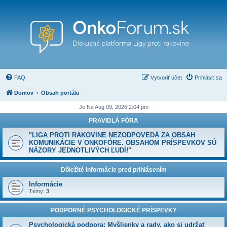
FAQ
Vytvoriť účet
Prihlásiť sa
Domov
Obsah portálu
Je Ne Aug 09, 2026 2:04 pm
PRAVIDLÁ FÓRA
"LIGA PROTI RAKOVINE NEZODPOVEDÁ ZA OBSAH
KOMUNIKÁCIE V ONKOFÓRE. OBSAHOM PRÍSPEVKOV SÚ
NÁZORY JEDNOTLIVÝCH ĽUDÍ!"
Dôležité informácie pred prihlásením
Informácie
Témy:
3
PODPORNÉ PSYCHOLOGICKÉ PRÍSPEVKY
Psychologická podpora: Myšlienky a rady, ako si udržať