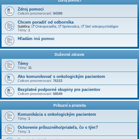
Zdroj pomoci
Zdroj pomoci
Celkom presmerovaní:
94399
Chcem poradiť od odborníka
Subfóra:
Onkoporadňa
,
Sprievodca
,
Sieť onkopsychológov
Témy:
1
Hľadám inú pomoc
Duševné zdravie
Témy
Témy:
11
Ako komunikovať s onkologickým pacientom
Celkom presmerovaní:
76153
Bezplatné podporné skupiny pre pacientov
Celkom presmerovaní:
68549
Príbuzní a priatelia
Komunikácia s onkologickým pacientom
Témy:
1
Ochorenie príbuzného/priateľa, čo s tým?
Témy:
1