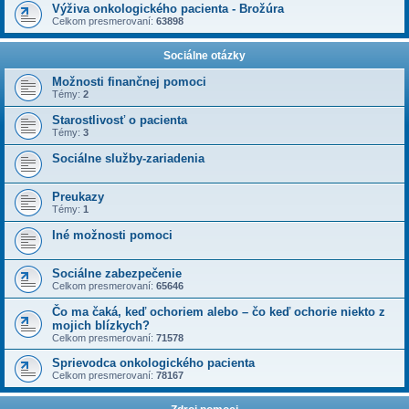
Výživa onkologického pacienta - Brožúra
Celkom presmerovaní:
63898
Sociálne otázky
Možnosti finančnej pomoci
Témy:
2
Starostlivosť o pacienta
Témy:
3
Sociálne služby-zariadenia
Preukazy
Témy:
1
Iné možnosti pomoci
Sociálne zabezpečenie
Celkom presmerovaní:
65646
Čo ma čaká, keď ochoriem alebo – čo keď ochorie niekto z
mojich blízkych?
Celkom presmerovaní:
71578
Sprievodca onkologického pacienta
Celkom presmerovaní:
78167