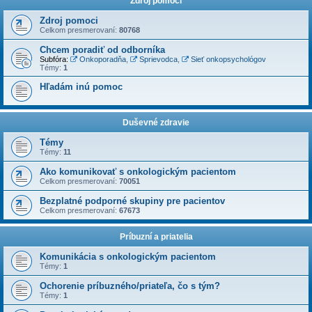
Zdroj pomoci
Zdroj pomoci
Celkom presmerovaní:
80768
Chcem poradiť od odborníka
Subfóra:
Onkoporadňa
,
Sprievodca
,
Sieť onkopsychológov
Témy:
1
Hľadám inú pomoc
Duševné zdravie
Témy
Témy:
11
Ako komunikovať s onkologickým pacientom
Celkom presmerovaní:
70051
Bezplatné podporné skupiny pre pacientov
Celkom presmerovaní:
67673
Príbuzní a priatelia
Komunikácia s onkologickým pacientom
Témy:
1
Ochorenie príbuzného/priateľa, čo s tým?
Témy:
1