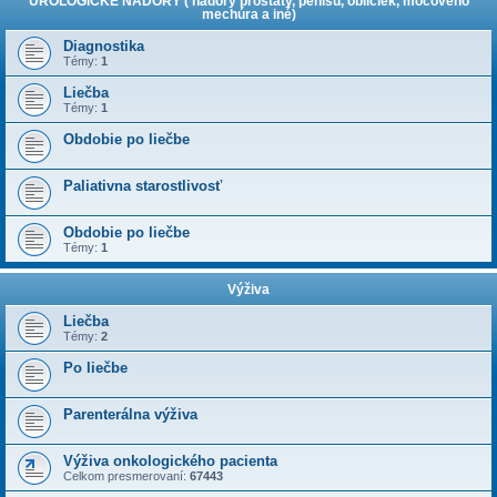
UROLOGICKÉ NÁDORY ( nádory prostaty, penisu, obličiek, močového
mechúra a iné)
Diagnostika
Témy:
1
Liečba
Témy:
1
Obdobie po liečbe
Paliativna starostlivosť
Obdobie po liečbe
Témy:
1
Výživa
Liečba
Témy:
2
Po liečbe
Parenterálna výživa
Výživa onkologického pacienta
Celkom presmerovaní:
67443