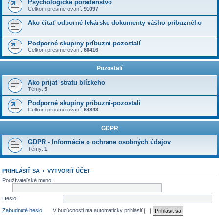
Psychologické poradenstvo
Celkom presmerovaní:
91097
Ako čítať odborné lekárske dokumenty vášho príbuzného
Podporné skupiny príbuzni-pozostalí
Celkom presmerovaní:
68416
Pozostalí
Ako prijať stratu blízkeho
Témy:
5
Podporné skupiny príbuzni-pozostalí
Celkom presmerovaní:
64843
GDPR
GDPR - Informácie o ochrane osobných údajov
Témy:
1
PRIHLÁSIŤ SA
•
VYTVORIŤ ÚČET
Používateľské meno:
Heslo:
Zabudnuté heslo
V budúcnosti ma automaticky prihlásiť