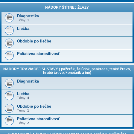
NÁDORY ŠTÍTNEJ ŽĽAZY
Diagnostika
Témy:
1
Liečba
Obdobie po liečbe
Paliativna starostlivosť
NÁDORY TRÁVIACEJ SÚSTAVY ( pažerák, žalúdok, pankreas, tenké črevo,
hrubé črevo, konečník a iné)
Diagnostika
Liečba
Témy:
4
Obdobie po liečbe
Témy:
1
Paliativna starostlivosť
Témy:
2