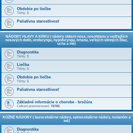
Obdobie po liečbe
Témy:
1
Paliatívna starostlivosť
NÁDORY HLAVY A KRKU ( nádory oblasti nosa, nosohltanu a vedľajších
nosových dutín, orofaryngu, hypofaryngu, hrtanu, veľkých slinných žliaz,
ucha a iné)
Diagnostika
Témy:
1
Liečba
Témy:
1
Obdobie po liečbe
Témy:
1
Paliativna starostlivosť
Základné informácie o chorobe - brožúra
Celkom presmerovaní:
78785
KOŽNÉ NÁDORY ( bazocelulárne nádory, spinocelulárne nádory, melanóm a
iné)
Diagnostika