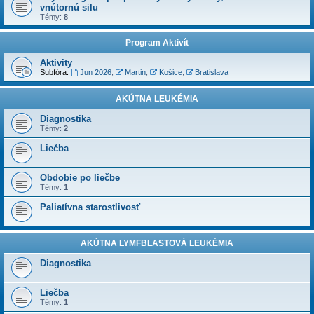
vnútornú silu
Témy:
8
Program Aktivít
Aktivity
Subfóra:
Jun 2026
,
Martin
,
Košice
,
Bratislava
AKÚTNA LEUKÉMIA
Diagnostika
Témy:
2
Liečba
Obdobie po liečbe
Témy:
1
Paliatívna starostlivosť
AKÚTNA LYMFBLASTOVÁ LEUKÉMIA
Diagnostika
Liečba
Témy:
1