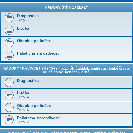
NÁDORY ŠTÍTNEJ ŽĽAZY
Diagnostika
Témy:
1
Liečba
Obdobie po liečbe
Paliativna starostlivosť
NÁDORY TRÁVIACEJ SÚSTAVY ( pažerák, žalúdok, pankreas, tenké črevo,
hrubé črevo, konečník a iné)
Diagnostika
Liečba
Témy:
4
Obdobie po liečbe
Témy:
1
Paliativna starostlivosť
Témy:
2