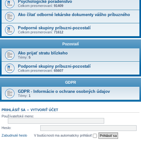
Psychologické poradenstvo
Celkom presmerovaní:
91409
Ako čítať odborné lekárske dokumenty vášho príbuzného
Podporné skupiny príbuzni-pozostalí
Celkom presmerovaní:
71612
Pozostalí
Ako prijať stratu blízkeho
Témy:
5
Podporné skupiny príbuzni-pozostalí
Celkom presmerovaní:
65607
GDPR
GDPR - Informácie o ochrane osobných údajov
Témy:
1
PRIHLÁSIŤ SA
•
VYTVORIŤ ÚČET
Používateľské meno:
Heslo:
Zabudnuté heslo
V budúcnosti ma automaticky prihlásiť