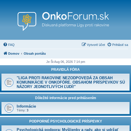
FAQ
Vytvoriť účet
Prihlásiť sa
Domov
Obsah portálu
Je Št Aug 06, 2026 7:14 pm
PRAVIDLÁ FÓRA
"LIGA PROTI RAKOVINE NEZODPOVEDÁ ZA OBSAH
KOMUNIKÁCIE V ONKOFÓRE. OBSAHOM PRÍSPEVKOV SÚ
NÁZORY JEDNOTLIVÝCH ĽUDÍ!"
Dôležité informácie pred prihlásením
Informácie
Témy:
3
PODPORNÉ PSYCHOLOGICKÉ PRÍSPEVKY
Psychologická podpora: Myšlienky a rady, ako si udržať