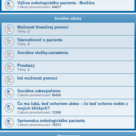
Výživa onkologického pacienta - Brožúra
Celkom presmerovaní:
64677
Sociálne otázky
Možnosti finančnej pomoci
Témy:
2
Starostlivosť o pacienta
Témy:
3
Sociálne služby-zariadenia
Preukazy
Témy:
1
Iné možnosti pomoci
Sociálne zabezpečenie
Celkom presmerovaní:
66426
Čo ma čaká, keď ochoriem alebo – čo keď ochorie niekto z
mojich blízkych?
Celkom presmerovaní:
72366
Sprievodca onkologického pacienta
Celkom presmerovaní:
78373