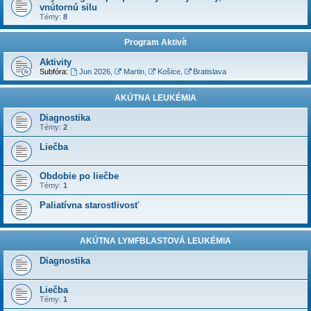
vnútornú silu
Témy:
8
Program Aktivít
Aktivity
Subfóra:
Jun 2026
,
Martin
,
Košice
,
Bratislava
AKÚTNA LEUKÉMIA
Diagnostika
Témy:
2
Liečba
Obdobie po liečbe
Témy:
1
Paliatívna starostlivosť
AKÚTNA LYMFBLASTOVÁ LEUKÉMIA
Diagnostika
Liečba
Témy:
1