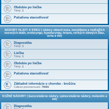
Obdobie po liečbe
Témy:
1
Paliatívna starostlivosť
NÁDORY HLAVY A KRKU ( nádory oblasti nosa, nosohltanu a vedľajších
nosových dutín, orofaryngu, hypofaryngu, hrtanu, veľkých slinných žliaz,
ucha a iné)
Diagnostika
Témy:
1
Liečba
Témy:
1
Obdobie po liečbe
Témy:
1
Paliativna starostlivosť
Základné informácie o chorobe - brožúra
Celkom presmerovaní:
79565
KOŽNÉ NÁDORY ( bazocelulárne nádory, spinocelulárne nádory, melanóm a
iné)
Diagnostika