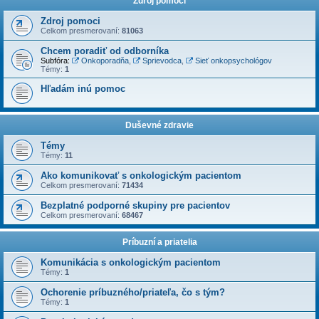
Zdroj pomoci
Zdroj pomoci
Celkom presmerovaní:
81063
Chcem poradiť od odborníka
Subfóra:
Onkoporadňa
,
Sprievodca
,
Sieť onkopsychológov
Témy:
1
Hľadám inú pomoc
Duševné zdravie
Témy
Témy:
11
Ako komunikovať s onkologickým pacientom
Celkom presmerovaní:
71434
Bezplatné podporné skupiny pre pacientov
Celkom presmerovaní:
68467
Príbuzní a priatelia
Komunikácia s onkologickým pacientom
Témy:
1
Ochorenie príbuzného/priateľa, čo s tým?
Témy:
1