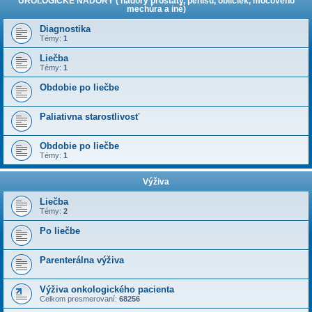
UROLOGICKÉ NÁDORY ( nádory prostaty, penisu, obličiek, močového
mechúra a iné)
Diagnostika
Témy:
1
Liečba
Témy:
1
Obdobie po liečbe
Paliativna starostlivosť
Obdobie po liečbe
Témy:
1
Výživa
Liečba
Témy:
2
Po liečbe
Parenterálna výživa
Výživa onkologického pacienta
Celkom presmerovaní:
68256