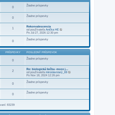
ý
p
Žiadne príspevky
0
r
í
s
Žiadne príspevky
p
0
e
v
o
Rekonvalescencia
1
k
Z
od používateľa
Anička HE
o
Po Júl 27, 2026 12:30 pm
b
r
Žiadne príspevky
0
a
z
i
ť
PRÍSPEVKY
POSLEDNÝ PRÍSPEVOK
p
o
Žiadne príspevky
0
s
l
e
Re: biologická liečba -moze j…
d
2
Z
od používateľa
miroslavstarý_69
n
o
Po Nov 18, 2024 12:26 pm
ý
b
p
r
r
Žiadne príspevky
0
a
í
z
s
i
p
Žiadne príspevky
ť
0
e
p
v
o
o
s
k
vaní: 83239
l
e
d
n