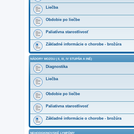
Liečba
Obdobie po liečbe
Paliatívna starostlivosť
Základné informácie o chorobe - brožúra
NÁDORY MOZGU ( II, III, IV STUPŇA A INÉ)
Diagnostika
Liečba
Obdobie po liečbe
Paliativna starostlivosť
Základné informácie o chorobe - brožúra
NEHODGKINOVSKÉ LYMFÓMY