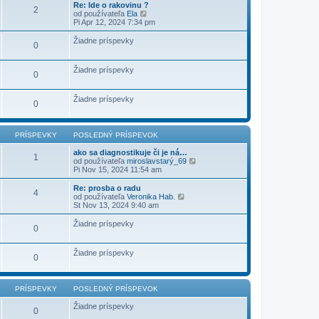
e
r
Re: Ide o rakovinu ?
d
2
v
Z
í
od používateľa
Ela
n
o
o
s
Pi Apr 12, 2024 7:34 pm
ý
k
b
p
p
r
e
r
Žiadne príspevky
0
a
v
í
z
o
s
i
k
p
Žiadne príspevky
ť
0
e
p
v
o
o
s
Žiadne príspevky
k
0
l
e
d
n
PRÍSPEVKY
POSLEDNÝ PRÍSPEVOK
ý
p
ako sa diagnostikuje či je ná…
1
r
Z
od používateľa
miroslavstarý_69
í
o
Pi Nov 15, 2024 11:54 am
s
b
p
r
Re: prosba o radu
4
e
a
Z
od používateľa
Veronika Hab.
v
z
o
St Nov 13, 2024 9:40 am
o
i
b
k
ť
r
Žiadne príspevky
0
p
a
o
z
s
i
Žiadne príspevky
l
ť
0
e
p
d
o
n
s
ý
PRÍSPEVKY
POSLEDNÝ PRÍSPEVOK
l
p
e
r
Žiadne príspevky
d
0
í
n