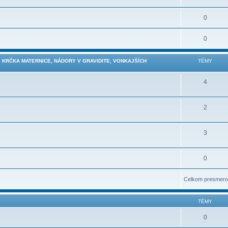
0
0
 KRČKA MATERNICE, NÁDORY V GRAVIDITE, VONKAJŠÍCH
TÉMY
4
2
3
0
Celkom presmero
TÉMY
0