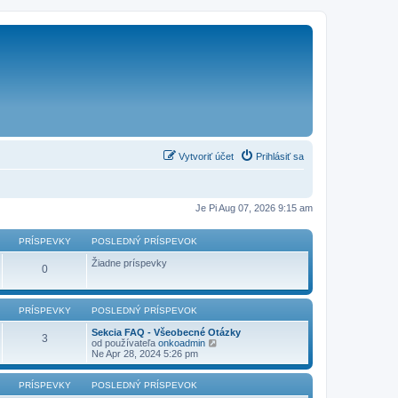
Vytvoriť účet
Prihlásiť sa
Je Pi Aug 07, 2026 9:15 am
PRÍSPEVKY
POSLEDNÝ PRÍSPEVOK
Žiadne príspevky
0
PRÍSPEVKY
POSLEDNÝ PRÍSPEVOK
Sekcia FAQ - Všeobecné Otázky
3
Z
od používateľa
onkoadmin
o
Ne Apr 28, 2024 5:26 pm
b
r
a
PRÍSPEVKY
POSLEDNÝ PRÍSPEVOK
z