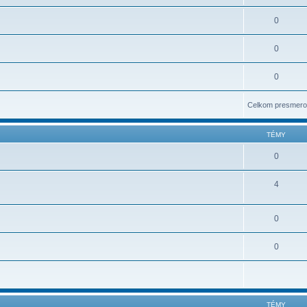
0
0
0
Celkom presmero
TÉMY
0
4
0
0
TÉMY