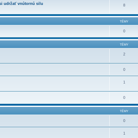
i udržať vnútornú silu
8
TÉMY
0
TÉMY
2
0
1
0
TÉMY
0
1