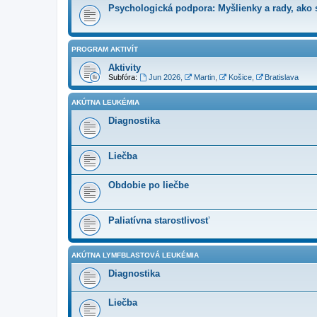
Psychologická podpora: Myšlienky a rady, ako s
PROGRAM AKTIVÍT
Aktivity
Subfóra:
Jun 2026
,
Martin
,
Košice
,
Bratislava
AKÚTNA LEUKÉMIA
Diagnostika
Liečba
Obdobie po liečbe
Paliatívna starostlivosť
AKÚTNA LYMFBLASTOVÁ LEUKÉMIA
Diagnostika
Liečba