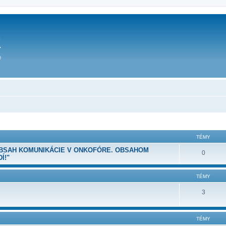
TÉMY
OBSAH KOMUNIKÁCIE V ONKOFÓRE. OBSAHOM
0
Í!"
TÉMY
3
TÉMY