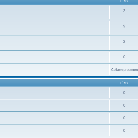
TÉMY
2
9
2
0
Celkom presmero
TÉMY
0
0
0
0