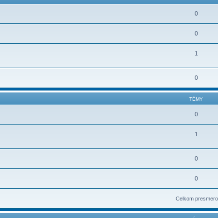
0
0
1
0
TÉMY
0
1
0
0
Celkom presmero