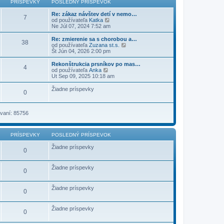
PRÍSPEVKY
POSLEDNÝ PRÍSPEVOK
ý
p
Re: zákaz návštev detí v nemo…
7
r
Z
od používateľa
Katka
í
o
Ne Júl 07, 2024 7:52 am
s
b
p
r
Re: zmierenie sa s chorobou a…
38
e
a
Z
od používateľa
Zuzana st.s.
v
z
o
Št Jún 04, 2026 2:00 pm
o
i
b
k
ť
r
Rekonštrukcia prsníkov po mas…
4
p
a
Z
od používateľa
Anka
o
z
o
Ut Sep 09, 2025 10:18 am
s
i
b
l
ť
r
Žiadne príspevky
e
0
p
a
d
o
z
n
s
i
ý
l
ť
vaní: 85756
p
e
p
r
d
o
í
n
s
s
ý
PRÍSPEVKY
POSLEDNÝ PRÍSPEVOK
l
p
p
e
e
r
Žiadne príspevky
d
0
v
í
n
o
s
ý
k
p
p
Žiadne príspevky
0
e
r
v
í
o
s
Žiadne príspevky
k
p
0
e
v
o
Žiadne príspevky
0
k