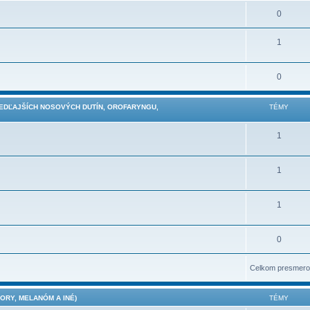
0
1
0
VEDĽAJŠÍCH NOSOVÝCH DUTÍN, OROFARYNGU,
TÉMY
1
1
1
0
Celkom presmero
RY, MELANÓM A INÉ)
TÉMY