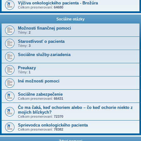
Výživa onkologického pacienta - Brožúra
Celkom presmerovaní:
64680
Sociálne otázky
Možnosti finančnej pomoci
Témy:
2
Starostlivosť o pacienta
Témy:
3
Sociálne služby-zariadenia
Preukazy
Témy:
1
Iné možnosti pomoci
Sociálne zabezpečenie
Celkom presmerovaní:
66431
Čo ma čaká, keď ochoriem alebo – čo keď ochorie niekto z
mojich blízkych?
Celkom presmerovaní:
72370
Sprievodca onkologického pacienta
Celkom presmerovaní:
78382