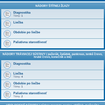
NÁDORY ŠTÍTNEJ ŽĽAZY
Diagnostika
Témy:
1
Liečba
Obdobie po liečbe
Paliativna starostlivosť
NÁDORY TRÁVIACEJ SÚSTAVY ( pažerák, žalúdok, pankreas, tenké črevo,
hrubé črevo, konečník a iné)
Diagnostika
Liečba
Témy:
4
Obdobie po liečbe
Témy:
1
Paliativna starostlivosť
Témy:
2