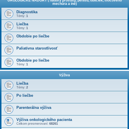
UROLOGICKÉ NÁDORY ( nádory prostaty, penisu, obličiek, močového
mechúra a iné)
Diagnostika
Témy:
1
Liečba
Témy:
1
Obdobie po liečbe
Paliativna starostlivosť
Obdobie po liečbe
Témy:
1
Výživa
Liečba
Témy:
2
Po liečbe
Parenterálna výživa
Výživa onkologického pacienta
Celkom presmerovaní:
68261