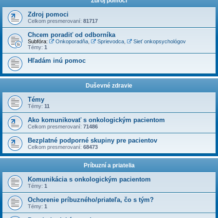
Zdroj pomoci
Zdroj pomoci
Celkom presmerovaní:
81717
Chcem poradiť od odborníka
Subfóra:
Onkoporadňa
,
Sprievodca
,
Sieť onkopsychológov
Témy:
1
Hľadám inú pomoc
Duševné zdravie
Témy
Témy:
11
Ako komunikovať s onkologickým pacientom
Celkom presmerovaní:
71486
Bezplatné podporné skupiny pre pacientov
Celkom presmerovaní:
68473
Príbuzní a priatelia
Komunikácia s onkologickým pacientom
Témy:
1
Ochorenie príbuzného/priateľa, čo s tým?
Témy:
1