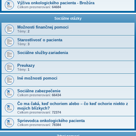
Výživa onkologického pacienta - Brožúra
Celkom presmerovaní:
64684
Sociálne otázky
Možnosti finančnej pomoci
Témy:
2
Starostlivosť o pacienta
Témy:
3
Sociálne služby-zariadenia
Preukazy
Témy:
1
Iné možnosti pomoci
Sociálne zabezpečenie
Celkom presmerovaní:
66434
Čo ma čaká, keď ochoriem alebo – čo keď ochorie niekto z
mojich blízkych?
Celkom presmerovaní:
72374
Sprievodca onkologického pacienta
Celkom presmerovaní:
78384