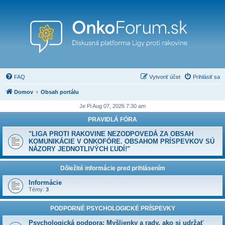
FAQ
Vytvoriť účet
Prihlásiť sa
Domov
Obsah portálu
Je Pi Aug 07, 2026 7:30 am
PRAVIDLÁ FÓRA
"LIGA PROTI RAKOVINE NEZODPOVEDÁ ZA OBSAH
KOMUNIKÁCIE V ONKOFÓRE. OBSAHOM PRÍSPEVKOV SÚ
NÁZORY JEDNOTLIVÝCH ĽUDÍ!"
Dôležité informácie pred prihlásením
Informácie
Témy:
3
PODPORNÉ PSYCHOLOGICKÉ PRÍSPEVKY
Psychologická podpora: Myšlienky a rady, ako si udržať