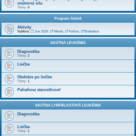
vnútornú silu
Témy:
8
Program Aktivít
Aktivity
Subfóra:
Jun 2026
,
Martin
,
Košice
,
Bratislava
AKÚTNA LEUKÉMIA
Diagnostika
Témy:
2
Liečba
Obdobie po liečbe
Témy:
1
Paliatívna starostlivosť
AKÚTNA LYMFBLASTOVÁ LEUKÉMIA
Diagnostika
Liečba
Témy:
1