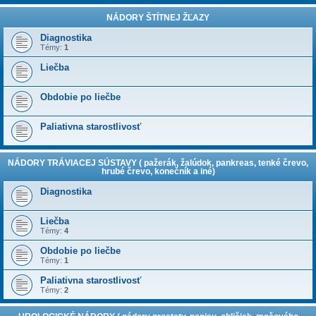
NÁDORY ŠTÍTNEJ ŽĽAZY
Diagnostika
Témy:
1
Liečba
Obdobie po liečbe
Paliativna starostlivosť
NÁDORY TRÁVIACEJ SÚSTAVY ( pažerák, žalúdok, pankreas, tenké črevo,
hrubé črevo, konečník a iné)
Diagnostika
Liečba
Témy:
4
Obdobie po liečbe
Témy:
1
Paliativna starostlivosť
Témy:
2