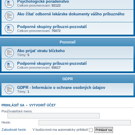
Psychologické poradenstvo
Celkom presmerovaní:
92122
Ako čítať odborné lekárske dokumenty vášho príbuzného
Podporné skupiny príbuzni-pozostalí
Celkom presmerovaní:
76072
Pozostalí
Ako prijať stratu blízkeho
Témy:
5
Podporné skupiny príbuzni-pozostalí
Celkom presmerovaní:
65617
GDPR
GDPR - Informácie o ochrane osobných údajov
Témy:
1
PRIHLÁSIŤ SA
•
VYTVORIŤ ÚČET
Používateľské meno:
Heslo:
Zabudnuté heslo
V budúcnosti ma automaticky prihlásiť