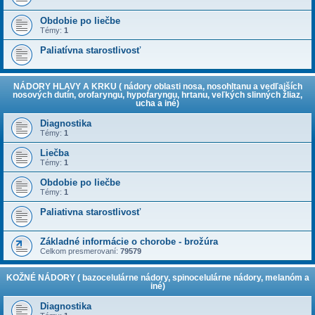
Obdobie po liečbe
Témy:
1
Paliatívna starostlivosť
NÁDORY HLAVY A KRKU ( nádory oblasti nosa, nosohltanu a vedľajších
nosových dutín, orofaryngu, hypofaryngu, hrtanu, veľkých slinných žliaz,
ucha a iné)
Diagnostika
Témy:
1
Liečba
Témy:
1
Obdobie po liečbe
Témy:
1
Paliativna starostlivosť
Základné informácie o chorobe - brožúra
Celkom presmerovaní:
79579
KOŽNÉ NÁDORY ( bazocelulárne nádory, spinocelulárne nádory, melanóm a
iné)
Diagnostika