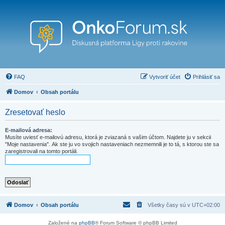
FAQ
Vytvoriť účet
Prihlásiť sa
Domov
Obsah portálu
Zresetovať heslo
E-mailová adresa:
Musíte uviesť e-mailovú adresu, ktorá je zviazaná s vašim účtom. Najdete ju v sekcii
"Moje nastavenia". Ak ste ju vo svojich nastaveniach nezmemnili je to tá, s ktorou ste sa
zaregistrovali na tomto portáli.
Domov
Obsah portálu
Všetky časy sú v
UTC+02:00
Založené na
phpBB
® Forum Software © phpBB Limited