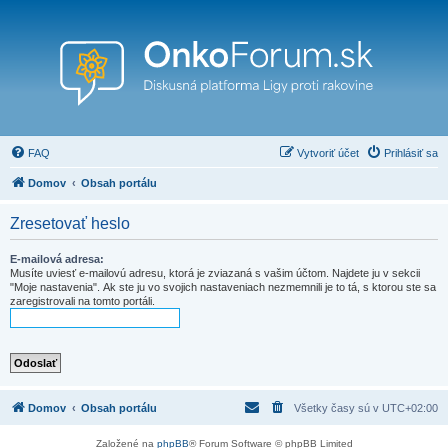
FAQ
Vytvoriť účet
Prihlásiť sa
Domov
Obsah portálu
Zresetovať heslo
E-mailová adresa:
Musíte uviesť e-mailovú adresu, ktorá je zviazaná s vašim účtom. Najdete ju v sekcii
"Moje nastavenia". Ak ste ju vo svojich nastaveniach nezmemnili je to tá, s ktorou ste sa
zaregistrovali na tomto portáli.
Domov
Obsah portálu
Všetky časy sú v
UTC+02:00
Založené na
phpBB
® Forum Software © phpBB Limited