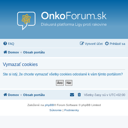
FAQ
Vytvoriť účet
Prihlásiť sa
Domov
Obsah portálu
Vymazať cookies
Ste si istý, že chcete vymazať všetky cookies odoslané k vám týmto portálom?
Domov
Obsah portálu
Všetky časy sú v
UTC+02:00
Založené na
phpBB
® Forum Software © phpBB Limited
Súkromie
|
Podmienky