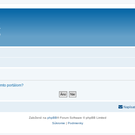
týmto portálom?
Napísať
Založené na
phpBB
® Forum Software © phpBB Limited
Súkromie
|
Podmienky