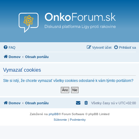
FAQ
Vytvoriť účet
Prihlásiť sa
Domov
Obsah portálu
Vymazať cookies
Ste si istý, že chcete vymazať všetky cookies odoslané k vám týmto portálom?
Domov
Obsah portálu
Všetky časy sú v
UTC+02:00
Založené na
phpBB
® Forum Software © phpBB Limited
Súkromie
|
Podmienky