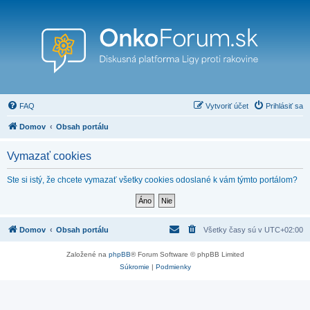
FAQ
Vytvoriť účet
Prihlásiť sa
Domov
Obsah portálu
Vymazať cookies
Ste si istý, že chcete vymazať všetky cookies odoslané k vám týmto portálom?
Domov
Obsah portálu
Všetky časy sú v
UTC+02:00
Založené na
phpBB
® Forum Software © phpBB Limited
Súkromie
|
Podmienky