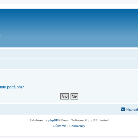
týmto portálom?
Napísať
Založené na
phpBB
® Forum Software © phpBB Limited
Súkromie
|
Podmienky