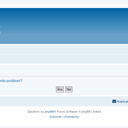
týmto portálom?
Napísať
Založené na
phpBB
® Forum Software © phpBB Limited
Súkromie
|
Podmienky