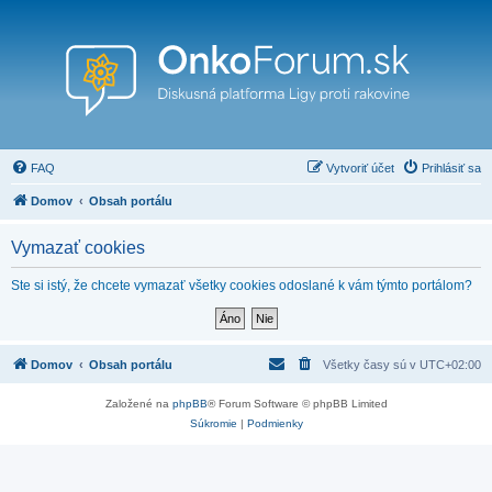
FAQ
Vytvoriť účet
Prihlásiť sa
Domov
Obsah portálu
Vymazať cookies
Ste si istý, že chcete vymazať všetky cookies odoslané k vám týmto portálom?
Domov
Obsah portálu
Všetky časy sú v
UTC+02:00
Založené na
phpBB
® Forum Software © phpBB Limited
Súkromie
|
Podmienky