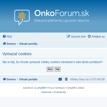
FAQ
Vytvoriť účet
Prihlásiť sa
Domov
Obsah portálu
Vymazať cookies
Ste si istý, že chcete vymazať všetky cookies odoslané k vám týmto portálom?
Domov
Obsah portálu
Všetky časy sú v
UTC+02:00
Založené na
phpBB
® Forum Software © phpBB Limited
Súkromie
|
Podmienky