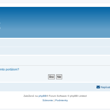
týmto portálom?
Napísať
Založené na
phpBB
® Forum Software © phpBB Limited
Súkromie
|
Podmienky